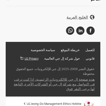
الخليج, العربية
للعميل
خريطة الموقع
سياسة الخصوصية
قانوني
حول شركة إل جي العالمية
LG Privacy
حقوق النشر 2009-2025 إل جي للإلكترونيات. جميع الحقوق
محفوظة
هذه صفحة إل جي للإلكترونيات الرئيسية، إذا كنت ترغب
في التواصل مع شركة إل جي أو الشركات الأخرى التابعة
لها يرجى النقر فوق
LG Jeong-Do Management Ethics Hotline