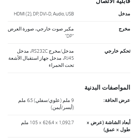
قابلية الاتصال
مدخل
HDMI (2), DP, DVI-D, Audio, USB
مخرج
مكبر صوت خارجي، صورة العرض
"DP"
تحكم خارجي
مدخل/مخرج RS232C، مدخل
RJ45، مدخل جهاز استقبال الأشعة
تحت الحمراء
المواصفات البدنية
عرض الحافة:
9 ملم (علوي/سفلي) 6.5 ملم
(أيسر/أيمن)
أبعاد الشاشة (عرض ×
1,092.7 × 626.4 × 105 ملم
طول × عمق)