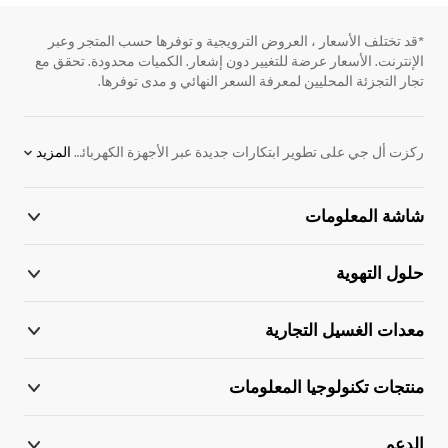
*قد تختلف الأسعار ، العروض الترويجية و توفرها حسب المتجر وعبر
الإنترنت. الأسعار عرضة للتغيير دون إشعار. الكميات محدودة. تحقق مع
تجار التجزئة المحليين لمعرفة السعر النهائي و مدى توفرها.
ركزت أل جي على تطوير ابتكارات جديدة عبر الأجهزة الكهربائية. نحن ملتزمون بتوفير المنتجات الإلكترونية التي تساعد على الأداء بشكل أفضل. لدعم هذا الهدف ، قمنا بتطوير اللوح الرقمية. نقدم مجموعة واسعة من المنتجات ، بما في ذلك شاشات ، واللافتات الرقمية للإعلان ، ومكيفات الهواء ، وأنظمة VRF والكثير من الحلول الإلكترونية. اكتشف المزيد عن اللوح الرقمية اليوم. اتصل بممثل أل جي المحلي للحصول على مزيد من المعلومات.
المزيد
شاشة المعلومات
حلول التهوية
معدات الغسيل التجارية
منتجات تكنولوجيا المعلومات
الدعم