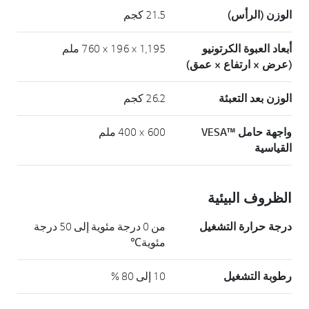
الوزن (الرأس)
21.5 كجم
أبعاد العبوة الكرتونيو
1,195 × 196 × 760 ملم
(عرض × ارتفاع × عمق)
الوزن بعد التعبئة
26.2 كجم
واجهة حامل ™VESA
600 × 400 ملم
القياسية
الظروف البيئية
درجة حرارة التشغيل
من 0 درجة مئوية إلى 50 درجة
مئوية℃
رطوبة التشغيل
10 إلى 80 %