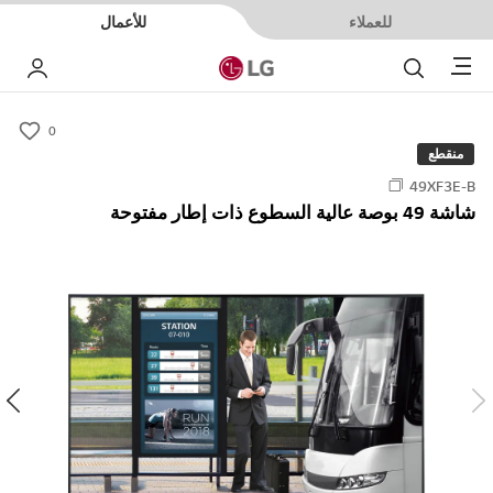
للعملاء
للأعمال
Menu
بحث
حسا
0
s
منقطع
u
49XF3E-B
m
شاشة 49 بوصة عالية السطوع ذات إطار مفتوحة
m
a
r
y
-
w
i
s
h