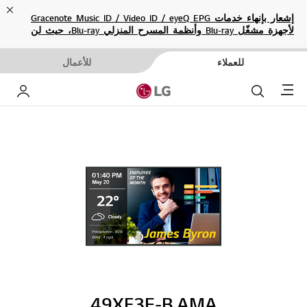
ose
إشعار بإنهاء خدمات Gracenote Music ID / Video ID / eyeQ EPG
لأجهزة مشغّل Blu-ray وأنظمة المسرح المنزلي Blu-ray، حيث لن
تكون متاحة بعد الآن.
للعملاء
للأعمال
Menu
بحث
حساب إ
49XF3E-B.AMA