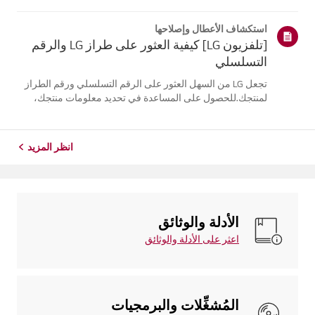
موقع معلومات منتجك، اختر منتج إل جي الخاص بك من الفئات
أدناه.اختر منتجكتم إنشاء هذا الدليل لجميع الطرازات، لذا قد
استكشاف الأعطال وإصلاحها
تختلف الصور أو ا...
[تلفزيون LG] كيفية العثور على طراز LG والرقم
التسلسلي
تجعل LG من السهل العثور على الرقم التسلسلي ورقم الطراز
لمنتجك.للحصول على المساعدة في تحديد معلومات منتجك،
اختر منتج LG الخاص بك من الفئاتأدناه.تلفزيونيمكن العثور على
الطراز و/أو الرقم التسلسلي في الموقع التالي: * على الجزء
الخلفي من الوحدة ...
انظر المزيد
الأدلة والوثائق
اعثر على الأدلة والوثائق
المُشغِّلات والبرمجيات