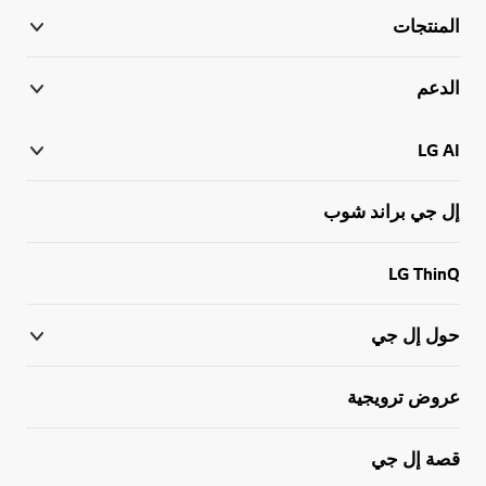
المنتجات
الدعم
LG AI
إل جي براند شوب
LG ThinQ
حول إل جي
عروض ترويجية
قصة إل جي