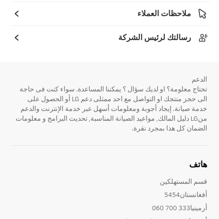
ملاحظات العملاء
رسالتك لرئيس الشركة
الدعم
تحتاج معلومة؟ او لديك سؤال ؟ يمكننا المساعدة. سواء كنت فى حاجة
الى حجز منتجك او التواصل مع احد ممثلى دعم LG أو الحصول على
خدمة صيانة. إيجاد أجوبة ومعلومات أسهل عبر خدمة الإنترنت والدعم
منLG دليل المالك, مواعيد الصيانة المناسبة, تحديث البرامج و معلومات
الضمان كل هذا بمجرد نقرة.
هاتف
قسم المستهلكين
أفغانستان5454
أرمينيا333 700 060