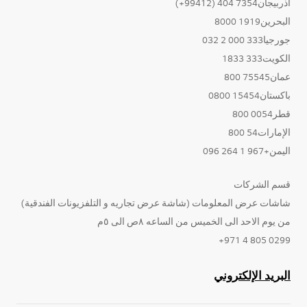
أذربيجان7354 404 (99412+)
البحرين1919 8000
جورجيا333 000 2 032
الكويت333 1833
عمان75545 800
باكستان15454 0800
قطر0054 800
الإمارات54 800
اليمن+967 1 264 096
قسم الشركات
شاشات عرض المعلومات (شاشة عرض تجاريه و التلفزيونات الفندقية)
من يوم الاحد الى الخميس من الساعه ٨ص الى ٥م
0299 805 4 971+
البريد الإلكتروني