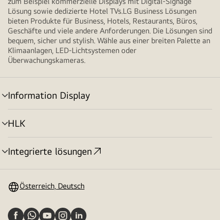
zum Beispiel kommerzielle Displays mit Digital-Signage
Lösung sowie dedizierte Hotel TVs.LG Business Lösungen
bieten Produkte für Business, Hotels, Restaurants, Büros,
Geschäfte und viele andere Anforderungen. Die Lösungen sind
bequem, sicher und stylish. Wähle aus einer breiten Palette an
Klimaanlagen, LED-Lichtsystemen oder
Überwachungskameras.
Information Display
Menü
umschalten
HLK
Menü
umschalten
Integrierte lösungen
Menü
umschalten
Österreich, Deutsch