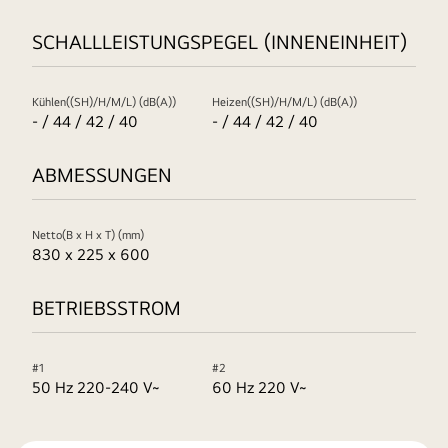
SCHALLLEISTUNGSPEGEL (INNENEINHEIT)
Kühlen((SH)/H/M/L) (dB(A))
Heizen((SH)/H/M/L) (dB(A))
- / 44 / 42 / 40
- / 44 / 42 / 40
ABMESSUNGEN
Netto(B x H x T) (mm)
830 x 225 x 600
BETRIEBSSTROM
#1
#2
50 Hz 220-240 V~
60 Hz 220 V~