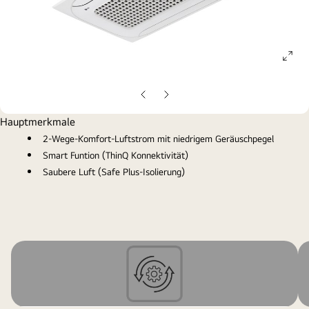
ope
gall
pop
Vorherige
Nächste
Folie
Folie
Hauptmerkmale
2-Wege-Komfort-Luftstrom mit niedrigem Geräuschpegel
Smart Funtion (ThinQ Konnektivität)
Saubere Luft (Safe Plus-Isolierung)