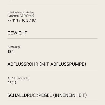
Luftdurchsatz (Kühlen,
(SH)/H/M/L) (m³/min)
- / 11.1 / 10.3 / 9.1
GEWICHT
Netto (kg)
18.1
ABFLUSSROHR (MIT ABFLUSSPUMPE)
AE / IE (mm(inch))
25(1)
SCHALLDRUCKPEGEL (INNENEINHEIT)