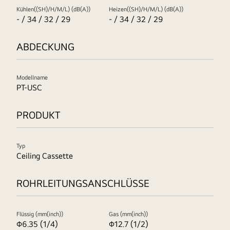
Kühlen((SH)/H/M/L) (dB(A))
Heizen((SH)/H/M/L) (dB(A))
- / 34 / 32 / 29
- / 34 / 32 / 29
ABDECKUNG
Modellname
PT-USC
PRODUKT
Typ
Ceiling Cassette
ROHRLEITUNGSANSCHLÜSSE
Flüssig (mm(inch))
Gas (mm(inch))
Φ6.35 (1/4)
Φ12.7 (1/2)