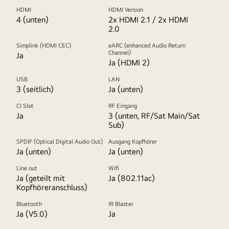
HDMI
HDMI Version
4 (unten)
2x HDMI 2.1 / 2x HDMI
2.0
Simplink (HDMI CEC)
eARC (enhanced Audio Return
Channel)
Ja
Ja (HDMI 2)
USB
LAN
3 (seitlich)
Ja (unten)
CI Slot
RF Eingang
Ja
3 (unten, RF/Sat Main/Sat
Sub)
SPDIF (Optical Digital Audio Out)
Ausgang Kopfhörer
Ja (unten)
Ja (unten)
Line out
Wifi
Ja (geteilt mit
Ja (802.11ac)
Kopfhöreranschluss)
Bluetooth
IR Blaster
Ja (V5.0)
Ja