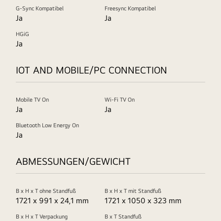
G-Sync Kompatibel
Freesync Kompatibel
Ja
Ja
HGiG
Ja
IOT AND MOBILE/PC CONNECTION
Mobile TV On
Wi-Fi TV On
Ja
Ja
Bluetooth Low Energy On
Ja
ABMESSUNGEN/GEWICHT
B x H x T ohne Standfuß
B x H x T mit Standfuß
1721 x 991 x 24,1 mm
1721 x 1050 x 323 mm
B x H x T Verpackung
B x T Standfuß