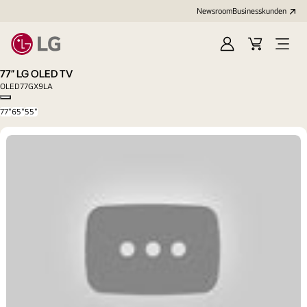
Newsroom
Businesskunden
Anmelden
Warenkorb
Menü
öffne
77” LG OLED TV
OLED77GX9LA
Copy model name
77"
65"
55"