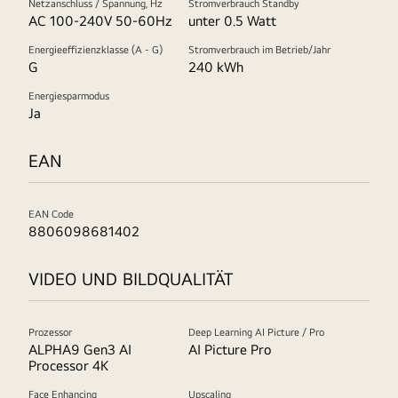
Netzanschluss / Spannung, Hz
Stromverbrauch Standby
AC 100-240V 50-60Hz
unter 0.5 Watt
Energieeffizienzklasse (A - G)
Stromverbrauch im Betrieb/Jahr
G
240 kWh
Energiesparmodus
Ja
EAN
EAN Code
8806098681402
VIDEO UND BILDQUALITÄT
Prozessor
Deep Learning AI Picture / Pro
ALPHA9 Gen3 AI
AI Picture Pro
Processor 4K
Face Enhancing
Upscaling