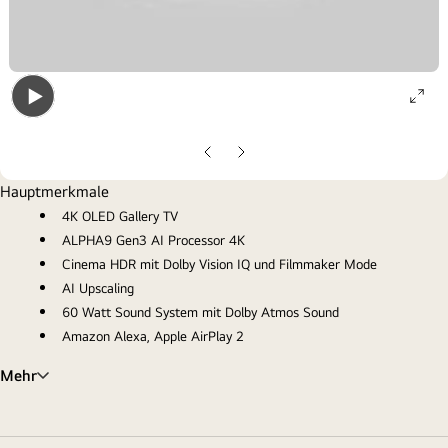
ope
Open
gall
gallery
pop
Vorherige
Nächste
popup
Folie
Folie
Hauptmerkmale
4K OLED Gallery TV
ALPHA9 Gen3 AI Processor 4K
Cinema HDR mit Dolby Vision IQ und Filmmaker Mode
AI Upscaling
60 Watt Sound System mit Dolby Atmos Sound
Amazon Alexa, Apple AirPlay 2
Mehr