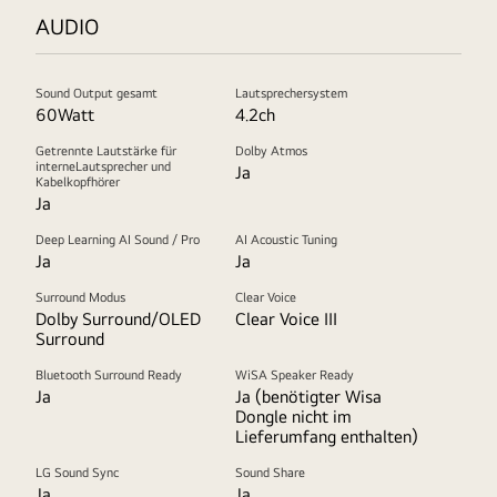
AUDIO
Sound Output gesamt
Lautsprechersystem
60Watt
4.2ch
Getrennte Lautstärke für
Dolby Atmos
interneLautsprecher und
Ja
Kabelkopfhörer
Ja
Deep Learning AI Sound / Pro
AI Acoustic Tuning
Ja
Ja
Surround Modus
Clear Voice
Dolby Surround/OLED
Clear Voice III
Surround
Bluetooth Surround Ready
WiSA Speaker Ready
Ja
Ja (benötigter Wisa
Dongle nicht im
Lieferumfang enthalten)
LG Sound Sync
Sound Share
Ja
Ja