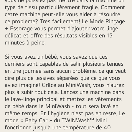
of
type de tissu particulièrement fragile. Comment
the
cette machine peut-elle vous aider à résoudre
LG
ce problème? Très facilement! Le Mode Rinçage
TwinWash
+ Essorage vous permet d’ajouter votre linge
washing
délicat et offre des résultats visibles en 15
machine,
minutes à peine.
with
a
Si vous avez un bébé, vous savez que ces
close
derniers sont capables de salir plusieurs tenues
up
en une journée sans aucun problème, ce qui veut
of
dire plus de lessives séparées que ce que vous
the
aviez imaginé! Grâce au MiniWash, vous n’aurez
bottom
plus à subir tout cela. Lancez une machine dans
washer
le lave-linge principal et mettez les vêtements
with
de bébé dans le MiniWash - tout sera lavé en
laundry
même temps. Et l’hygiène n’est pas en reste. Le
inside
mode « Baby Car » du TWINWash™ Mini
fonctionne jusqu’à une température de 40