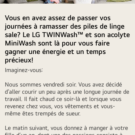
Two
children
Vous en avez assez de passer vos
throwing
journées à ramasser des piles de linge
laundry
sale? Le LG TWINWash™ et son acolyte
from
MiniWash sont là pour vous faire
the
gagner une énergie et un temps
basket
on
précieux!
the
Imaginez-vous:
sofa,
in
Nous sommes vendredi soir. Vous avez décidé
the
d’aller courir un peu après une longue journée de
living
travail. Il fait chaud ce soir-là et lorsque vous
room
revenez chez vous, vos vêtements et vous-
with
même êtes trempés de sueur.
cushions
and
Le matin suivant, vous donnez à manger à votre
lamp
fille d’un an, dont une des passions consiste à