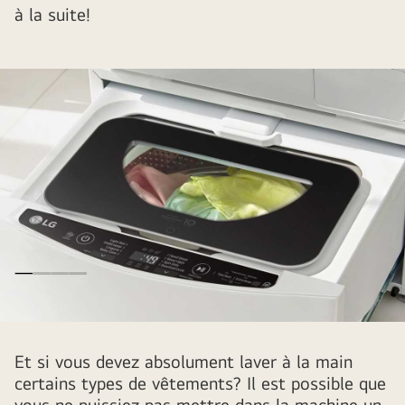
à la suite!
A
birds
Et si vous devez absolument laver à la main
eye
certains types de vêtements? Il est possible que
view
vous ne puissiez pas mettre dans la machine un