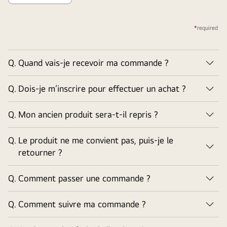
*
required
Q.
Quand vais-je recevoir ma commande ?
But
Q.
Dois-je m’inscrire pour effectuer un achat ?
But
Q.
Mon ancien produit sera-t-il repris ?
But
Q.
Le produit ne me convient pas, puis-je le
But
retourner ?
Q.
Comment passer une commande ?
But
Q.
Comment suivre ma commande ?
But