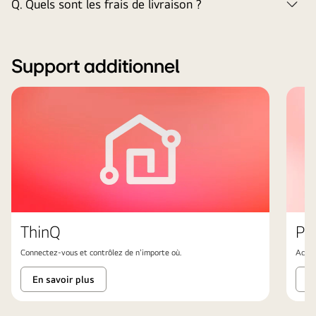
Q.
Quels sont les frais de livraison ?
But
Support additionnel
ThinQ
Pi
Connectez-vous et contrôlez de n'importe où.
Achet
En savoir plus
E