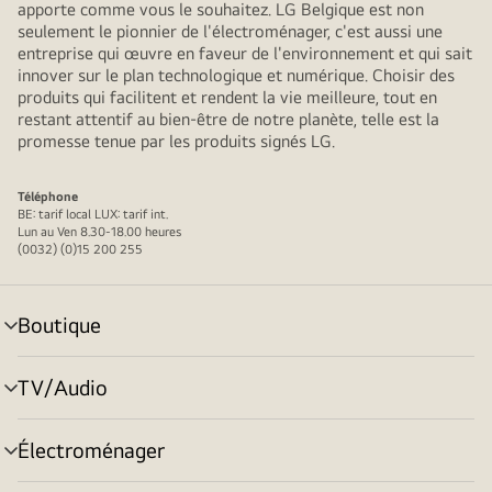
apporte comme vous le souhaitez. LG Belgique est non
seulement le pionnier de l'électroménager, c'est aussi une
entreprise qui œuvre en faveur de l'environnement et qui sait
innover sur le plan technologique et numérique. Choisir des
produits qui facilitent et rendent la vie meilleure, tout en
restant attentif au bien-être de notre planète, telle est la
promesse tenue par les produits signés LG.
Téléphone
BE: tarif local LUX: tarif int.
Lun au Ven 8.30-18.00 heures
(0032) (0)15 200 255
Boutique
menu
déroulant
TV/Audio
menu
déroulant
Électroménager
menu
déroulant