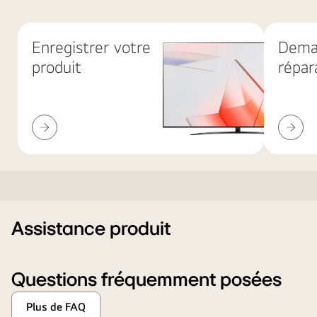
Enregistrer votre
Dema
produit
répar
Enregistrer
Demand
votre
de
produit
réparat
Notice
Assistance produit
Questions fréquemment posées
Plus de FAQ