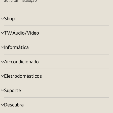
Solicitar instalação
Shop
alternar
menu
TV/Áudio/Vídeo
alternar
menu
Informática
alternar
menu
Ar-condicionado
alternar
menu
Eletrodomésticos
alternar
menu
Suporte
alternar
menu
Descubra
alternar
menu