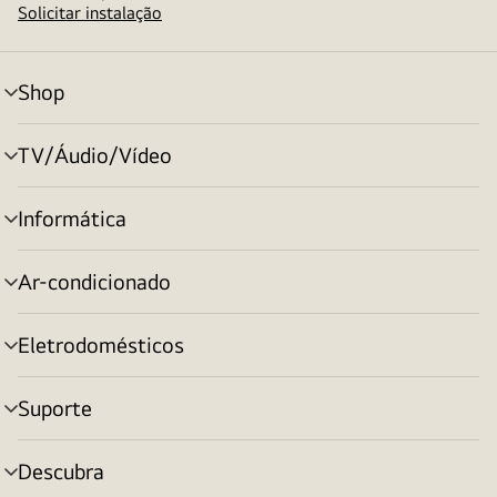
Solicitar instalação
Shop
alternar
menu
TV/Áudio/Vídeo
alternar
menu
Informática
alternar
menu
Ar-condicionado
alternar
menu
Eletrodomésticos
alternar
menu
Suporte
alternar
menu
Descubra
alternar