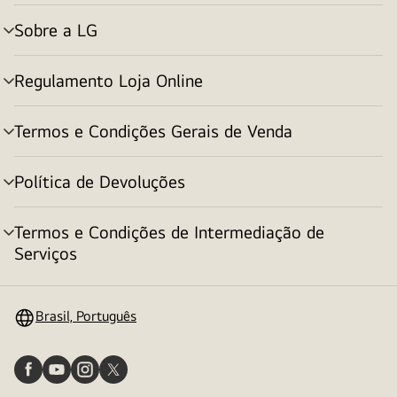
menu
Sobre a LG
alternar
menu
Regulamento Loja Online
alternar
menu
Termos e Condições Gerais de Venda
alternar
menu
Política de Devoluções
alternar
menu
Termos e Condições de Intermediação de
alternar
Serviços
menu
Brasil, Português