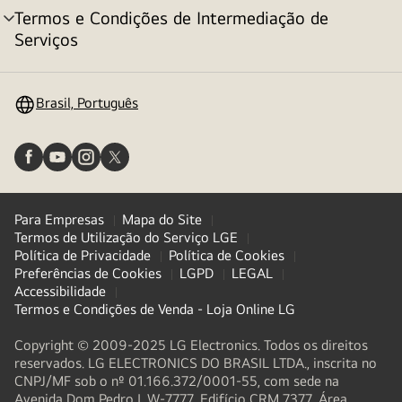
Termos e Condições de Intermediação de
alternar
Serviços
menu
Brasil, Português
Para Empresas
Mapa do Site
Termos de Utilização do Serviço LGE
Política de Privacidade
Política de Cookies
Preferências de Cookies
LGPD
LEGAL
Accessibilidade
Termos e Condições de Venda - Loja Online LG
Copyright © 2009-2025 LG Electronics. Todos os direitos
reservados. LG ELECTRONICS DO BRASIL LTDA., inscrita no
CNPJ/MF sob o nº 01.166.372/0001-55, com sede na
Avenida Dom Pedro I, W-7777, Edifício CRM 7377, Área