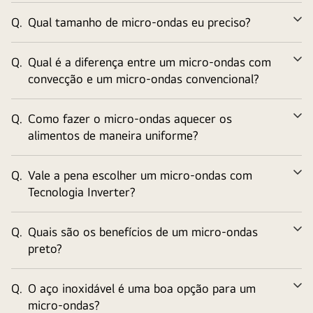
Q.
Qual tamanho de micro-ondas eu preciso?
Ex
Q.
Qual é a diferença entre um micro-ondas com
Ex
convecção e um micro-ondas convencional?
Q.
Como fazer o micro-ondas aquecer os
Ex
alimentos de maneira uniforme?
Q.
Vale a pena escolher um micro-ondas com
Ex
Tecnologia Inverter?
Q.
Quais são os benefícios de um micro-ondas
Ex
preto?
Q.
O aço inoxidável é uma boa opção para um
Ex
micro-ondas?