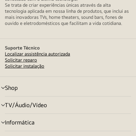
Se trata de criar experiências únicas através da alta
tecnologia aplicada em nossa linha de produtos, que inclui as
mais inovadoras TVs, home theaters, sound bars, fones de
ouvido e eletrodomésticos que facilitam a vida cotidiana.
Suporte Técnico
Localizar assistência autorizada
Solicitar reparo
Solicitar instalação
Shop
alternar
menu
TV/Áudio/Vídeo
alternar
menu
Informática
alternar
menu