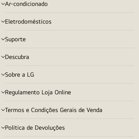
Ar-condicionado
alternar
menu
Eletrodomésticos
alternar
menu
Suporte
alternar
menu
Descubra
alternar
menu
Sobre a LG
alternar
menu
Regulamento Loja Online
alternar
menu
Termos e Condições Gerais de Venda
alternar
menu
Política de Devoluções
alternar
menu