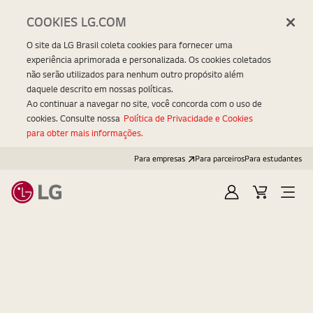
COOKIES LG.COM
O site da LG Brasil coleta cookies para fornecer uma
experiência aprimorada e personalizada. Os cookies coletados
não serão utilizados para nenhum outro propósito além
daquele descrito em nossas políticas.
Ao continuar a navegar no site, você concorda com o uso de
cookies. Consulte nossa
Política de Privacidade e Cookies
para obter mais informações.
Inteligência Afetiva
Para empresas
Para parceiros
Para estudantes
Menos artificial,
E
C
O
n
a
p
mais humana.
t
r
e
r
r
n
a
i
M
r
n
e
h
n
Assista o Filme
o
u