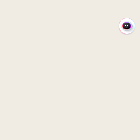
M
E
N
U
R
Á
P
I
D
O