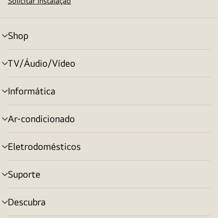
Solicitar instalação
Shop
alternar
menu
TV/Áudio/Vídeo
alternar
menu
Informática
alternar
menu
Ar-condicionado
alternar
menu
Eletrodomésticos
alternar
menu
Suporte
alternar
menu
Descubra
alternar
menu