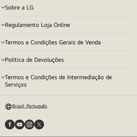
Sobre a LG
alternar
menu
Regulamento Loja Online
alternar
menu
Termos e Condições Gerais de Venda
alternar
menu
Política de Devoluções
alternar
menu
Termos e Condições de Intermediação de
alternar
Serviços
menu
Brasil, Português