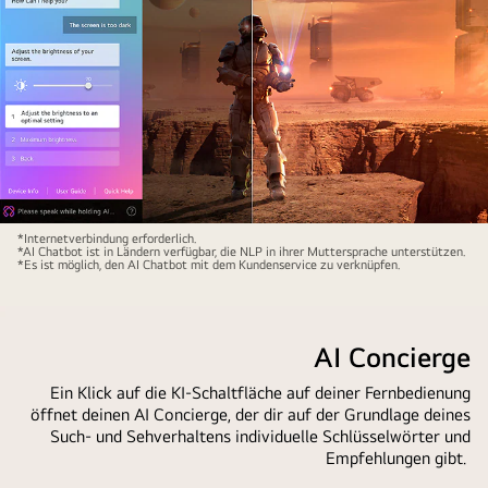
window
is
open
showing
how
the
user
asked
for
Auf
*Internetverbindung erforderlich.
what
*AI Chatbot ist in Ländern verfügbar, die NLP in ihrer Muttersprache unterstützen.
einem
*Es ist möglich, den AI Chatbot mit dem Kundenservice zu verknüpfen.
sports
LG
games
QNED
are
TV-
AI Concierge
available.
Bildschirm
AI
werden
Ein Klick auf die KI-Schaltfläche auf deiner Fernbedienung
search
öffnet deinen AI Concierge, der dir auf der Grundlage deines
Science-
responded
Such- und Sehverhaltens individuelle Schlüsselwörter und
Fiction-
Empfehlungen gibt.
via
Inhalte
chat