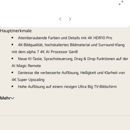
ope
gall
pop
Vorherige
Nächste
Folie
Folie
Hauptmerkmale
Atemberaubende Farben und Details mit 4K HDR10 Pro
4K-Bildqualität, hochskaliertes Bildmaterial und Surround-Klang
mit dem alpha 7 4K AI Prozessor Gen8
Neue KI-Taste, Sprachsteuerung, Drag & Drop Funktionen auf der
AI Magic Remote
Geniesse die verbesserte Auflösung, Helligkeit und Klarheit von
4K Super Upscaling
Hohe Auflösung auf einem riesigen Ultra Big TV-Bildschirm
Mehr