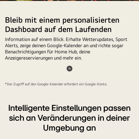
Einrichtung
von
Google
Bleib mit einem personalisierten
Photos
Dashboard auf dem Laufenden
auf
dem
Information auf einem Blick. Erhalte Wetterupdates, Sport
Alerts, zeige deinen Google-Kalender an und richte sogar
LG
Benachrichtigungen für Home Hub, deine
TV
Anzeigereservierungen und mehr ein.
wird
angezeigt.
Video
In
anhalten
*Der Zugriff auf den Google-Kalender erfordert ein Google-Konto.
einem
Gaming-
Raum
Intelligente Einstellungen passen
zu
sich an Veränderungen in deiner
Hause
Umgebung an
ist
ein