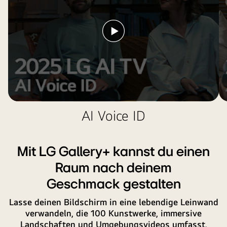
Honoree-
an
button.
Abzeichen
icon
in
and
Video
der
label
abspielen
Nähe.
showing
that
the
AI
Concierge
functionality
AI Voice ID
is
easily
accessible
Mit LG Gallery+ kannst du einen
with
Raum nach deinem
one
Geschmack gestalten
short
press
Lasse deinen Bildschirm in eine lebendige Leinwand
on
verwandeln, die 100 Kunstwerke, immersive
the
Landschaften und Umgebungsvideos umfasst.