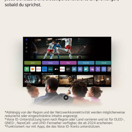
sobald du sprichst.
Video
anhalten
*Abhängig von der Region und der Netzwerkkonnektivität werden möglicherweise
reduzierte oder eingeschränkte Inhalte angezeigt.
*Voice ID-Unterstützung kann nach Region oder Land variieren und ist für OLED-,
QNED-, NanoCell- und UHD-Fernseher verfügbar, die ab 2024 erscheinen.
*Funktioniert nur mit Apps, die das Voice ID-Konto unterstützen.