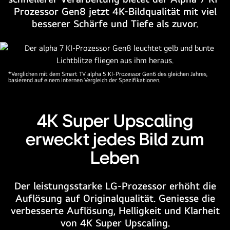
Prozessor Gen8 jetzt 4K-Bildqualität mit viel
in
besserer Schärfe und Tiefe als zuvor.
verschiedenen
Farben
von
Rosa,
Blau
*Verglichen mit dem Smart TV alpha 5 KI-Prozessor Gen6 des gleichen Jahres,
basierend auf einem internen Vergleich der Spezifikationen.
und
Lila.
Das
4K Super Upscaling
Logo
des
erweckt jedes Bild zum
alpha
Leben
7
4K
KI-
Der leistungsstarke LG-Prozessor erhöht die
Prozessors
Auflösung auf Originalqualität. Geniesse die
ist
verbesserte Auflösung, Helligkeit und Klarheit
in
von 4K Super Upscaling.