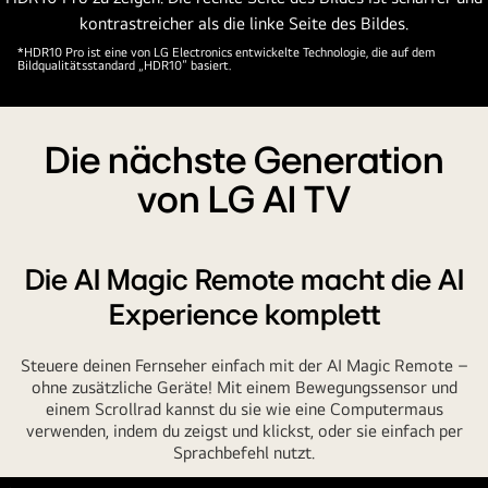
Ecke.
Man
*HDR10 Pro ist eine von LG Electronics entwickelte Technologie, die auf dem
kann
Bildqualitätsstandard „HDR10“ basiert.
auch
folgenden
Text
Die nächste Generation
lesen:
von LG AI TV
„Angetrieben
durch
den
Die AI Magic Remote macht die AI
LG
alpha
Experience komplett
KI-
Prozessor“.
Steuere deinen Fernseher einfach mit der AI Magic Remote –
ohne zusätzliche Geräte! Mit einem Bewegungssensor und
einem Scrollrad kannst du sie wie eine Computermaus
verwenden, indem du zeigst und klickst, oder sie einfach per
Sprachbefehl nutzt.