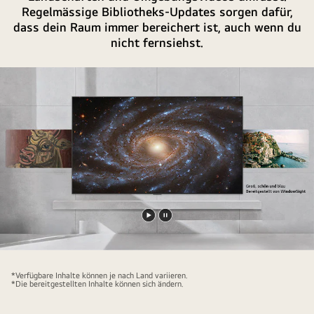
AI
Regelmässige Bibliotheks-Updates sorgen dafür,
button.
dass dein Raum immer bereichert ist, auch wenn du
nicht fernsiehst.
Video
Video
abspielen
anhalten
*Verfügbare Inhalte können je nach Land variieren.
*Die bereitgestellten Inhalte können sich ändern.