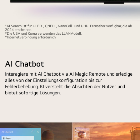
Close-
*AI Search ist für OLED-, QNED-, NanoCell- und UHD-Fernseher verfügbar, die ab
2024 erscheinen.
up
*Die USA und Korea verwenden das LLM-Modell.
*Internetverbindung erforderlich.
of
an
LG
AI Chatbot
QNED
TV
Interagiere mit AI Chatbot via AI Magic Remote und erledige
screen
alles von der Einstellungskonfiguration bis zur
showing
Fehlerbehebung. KI versteht die Absichten der Nutzer und
how
bietet sofortige Lösungen.
AI
Search
works.
A
small
chat