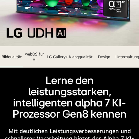
Der
webOS für
LG
Bildqualität
LG Gallery+
Klangqualität
Design
Unterhaltung
AI
UHD
TV
Lerne den
ist
leicht
leistungsstarken,
nach
intelligenten alpha 7 KI-
links
geneigt
Prozessor Gen8 kennen
und
zeigt
Mit deutlichen Leistungsverbesserungen und
bunte
schnellerer Verarbeitung bietet der Alpha 7 KI-
Murmeln