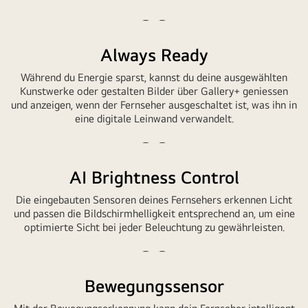
riesiger
LG
Video
Video
TV
abspielen
anhalten
Always Ready
an
der
Während du Energie sparst, kannst du deine ausgewählten
Wand
Kunstwerke oder gestalten Bilder über Gallery+ geniessen
und anzeigen, wenn der Fernseher ausgeschaltet ist, was ihn in
montiert.
eine digitale Leinwand verwandelt.
Auf
dem
Video
Video
Bildschirm
abspielen
anhalten
befinden
AI Brightness Control
sich
Die eingebauten Sensoren deines Fernsehers erkennen Licht
Kunstwerke
und passen die Bildschirmhelligkeit entsprechend an, um eine
aus
optimierte Sicht bei jeder Beleuchtung zu gewährleisten.
Assassin's
Creed
Video
Video
Shadows.
abspielen
anhalten
Bewegungssensor