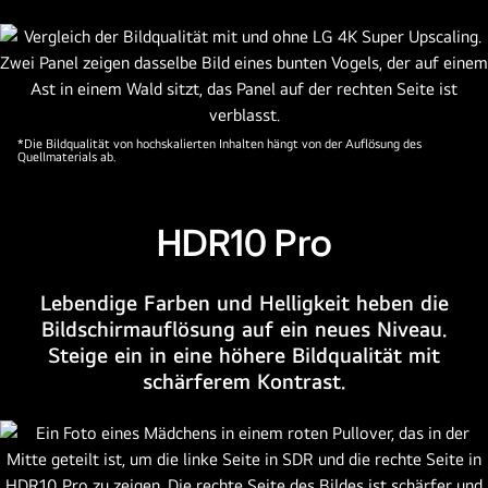
der
unteren
rechten
Ecke
des
Fernsehers
*Die Bildqualität von hochskalierten Inhalten hängt von der Auflösung des
Quellmaterials ab.
eingebettet.
Das
Logo
HDR10 Pro
von
LG
UHD
Lebendige Farben und Helligkeit heben die
AI
Bildschirmauflösung auf ein neues Niveau.
befindet
Steige ein in eine höhere Bildqualität mit
sich
schärferem Kontrast.
in
der
unteren
linken