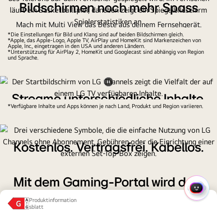
Bildschirmen noch mehr Spass
Mach mit Multi View das Beste aus deinem Fernsehgerät.
Spiegle deine Geräte über Google Cast und AirPlay. Teile
*Die Einstellungen für Bild und Klang sind auf beiden Bildschirmen gleich.
*Apple, das Apple-Logo, Apple TV, AirPlay und HomeKit sind Markenzeichen von
deinen Bildschirm in zwei Anzeigen für nahtlose Unterhaltung
Apple, Inc., eingetragen in den USA und anderen Ländern.
*Unterstützung für AirPlay 2, HomeKit und Googlecast sind abhängig von Region
auf mehreren Bildschirmen.
und Sprache.
Video
Streame unterschiedliche Inhalte.
anhalten
*Verfügbare Inhalte und Apps können je nach Land, Produkt und Region variieren.
Kostenlos.
Der exklusive Streaming-Dienst von LG, LG Channels, bietet
kostenlos eine grosse Auswahl an Live- und Abrufkanälen.
Kostenlos. Vertragsfrei. Kabellos.
Schalte einfach den Fernseher ein und leg los, ohne dir
Gedanken über versteckte Kosten oder die Installation einer
Mit dem Gaming-Portal wird dein
Set-Top-Box machen zu müssen.
SCHN
Fernsehgerät zur ultimativen
Produktinformation
sblatt
Spielkonsole
Energieklasse