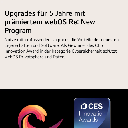
darauf,
für
LG
anhalten
LG
dass
den
AI
Upgrades für 5 Jahre mit
AI
die
Nutzer
Magic
with
prämiertem webOS Re: New
AI
automatisch
Remote
custom
Concierge-
Program
gelöst
in
keywords
Funktion
hat.
front
Nutze mit umfassenden Upgrades die Vorteile der neuesten
based
mit
of
Eigenschaften und Software. Als Gewinner des CES
on
einem
an
Innovation Award in der Kategorie Cybersicherheit schützt
the
kurzen
webOS Privatsphäre und Daten.
LG
user's
Druck
TV
search
auf
screen.
and
die
On
watch
KI-
the
history.
Schaltfläche
screen
By
leicht
is
the
zugänglich
a
remote
ist.
personalized
is
greeting
an
from