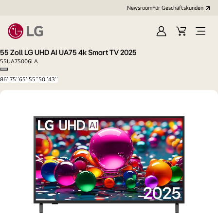
Newsroom
Für Geschäftskunden
Anmelden
Warenkorb
Menü
öffne
55 Zoll LG UHD AI UA75 4k Smart TV 2025
55UA75006LA
Copy model name
86‘’
75‘’
65‘’
55‘’
50‘’
43‘’