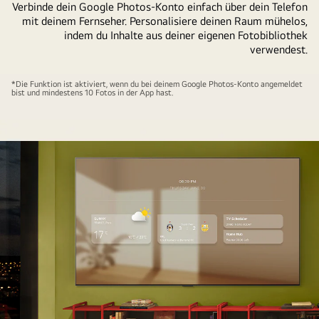
Verbinde dein Google Photos-Konto einfach über dein Telefon
mit deinem Fernseher. Personalisiere deinen Raum mühelos,
indem du Inhalte aus deiner eigenen Fotobibliothek
verwendest.
Ein
*Die Funktion ist aktiviert, wenn du bei deinem Google Photos-Konto angemeldet
bist und mindestens 10 Fotos in der App hast.
an
der
Wand
befestigter
LG
TV
mit
Mobiltelefon
im
Vordergrund.
Der
Vorgang
der