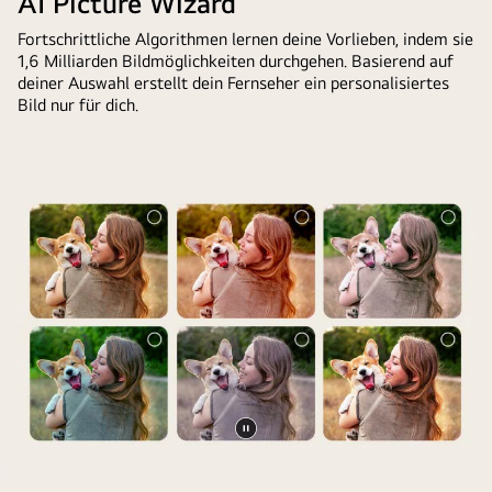
AI Picture Wizard
einem
Bildschirm
LG
Fortschrittliche Algorithmen lernen deine Vorlieben, indem sie
zu
1,6 Milliarden Bildmöglichkeiten durchgehen. Basierend auf
TV-
dunkel
deiner Auswahl erstellt dein Fernseher ein personalisiertes
Bildschirm.
ist.
Bild nur für dich.
Auf
Der
dem
Chatbot
Bildschirm
bot
erscheint
Lösungen
eine
für
personalisierte
die
Begrüßung
Anfrage
durch
an.
die
Die
LG
gesamte
KI
Szene
mit
ist
benutzerdefinierten
in
Video
Schlüsselwörtern,
zwei
LG
anhalten
die
Hälften