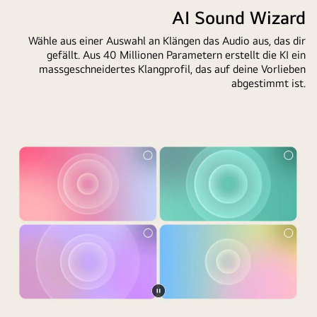
AI
AI Sound Wizard
auf
geteilt.
Magic
dem
Die
Wähle aus einer Auswahl an Klängen das Audio aus, das dir
Remote
Such-
eine
gefällt. Aus 40 Millionen Parametern erstellt die KI ein
in
und
Seite
massgeschneidertes Klangprofil, das auf deine Vorlieben
front
Sehverlauf
abgestimmt ist.
ist
of
des
dunkler,
an
Benutzers
die
LG
basieren.
andere
TV
An
Seite
screen.
der
heller
On
Fernbedienung
und
the
befinden
zeigt,
screen
sich
wie
is
ein
der
a
Symbol
AI
personalized
und
Chatbot
greeting
ein
das
from
Hinweis
Problem
Video
the