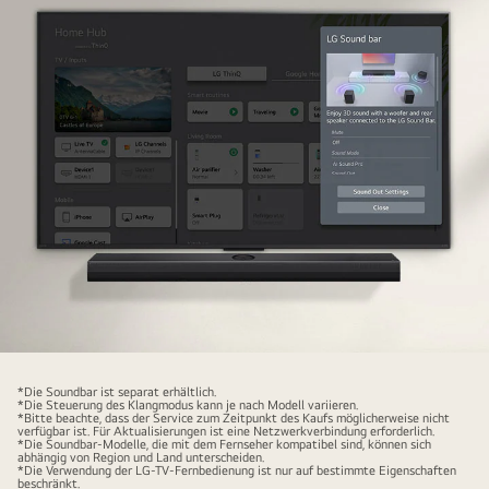
LG
Soundbar
*Die Soundbar ist separat erhältlich.
*Die Steuerung des Klangmodus kann je nach Modell variieren.
is
*Bitte beachte, dass der Service zum Zeitpunkt des Kaufs möglicherweise nicht
verfügbar ist. Für Aktualisierungen ist eine Netzwerkverbindung erforderlich.
below
*Die Soundbar-Modelle, die mit dem Fernseher kompatibel sind, können sich
abhängig von Region und Land unterscheiden.
an
*Die Verwendung der LG-TV-Fernbedienung ist nur auf bestimmte Eigenschaften
beschränkt.