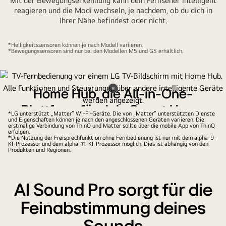
Mit der Bewegungserkennung kann dein Fernseher intelligent
reagieren und die Modi wechseln, je nachdem, ob du dich in
Ihrer Nähe befindest oder nicht.
*Helligkeitssensoren können je nach Modell variieren.
*Bewegungssensoren sind nur bei den Modellen M5 und G5 erhältlich.
Home Hub, die All-in-One-
Video
Plattform für dein Smart Home
anhalten
*LG unterstützt „Matter“ Wi-Fi-Geräte. Die von „Matter“ unterstützten Dienste
und Eigenschaften können je nach den angeschlossenen Geräten variieren. Die
erstmalige Verbindung von ThinQ und Matter sollte über die mobile App von ThinQ
Verwalte nahtlos verschiedene LG Haushaltsgeräte, Google
erfolgen.
Home Geräte und mehr. Steuere dein ganzes Zuhause
*Die Nutzung der Freisprechfunktion ohne Fernbedienung ist nur mit dem alpha-9-
KI-Prozessor und dem alpha-11-KI-Prozessor möglich. Dies ist abhängig von den
komfortabel über ein einziges, intuitives Dashboard.
Produkten und Regionen.
AI Sound Pro sorgt für die
Feinabstimmung deines