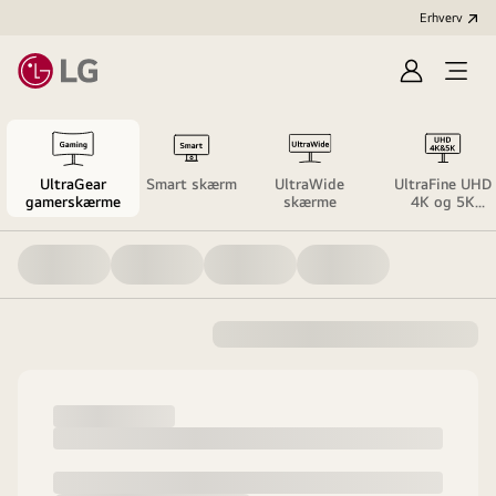
Erhverv
Log
Åbn
ind
menu
UltraGear
Smart skærm
UltraWide
UltraFine UHD
gamerskærme
skærme
4K og 5K
skærme