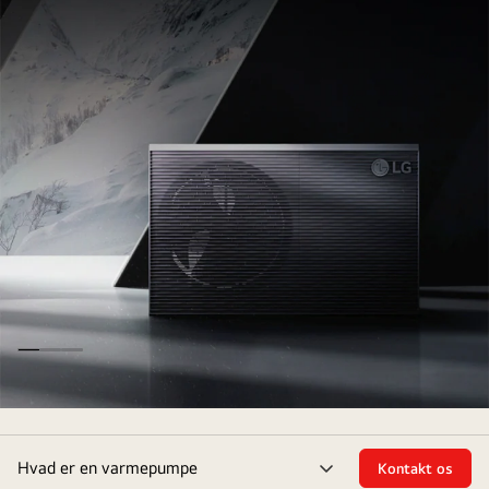
LG's
luft
Hvad er en varmepumpe
Kontakt os
til
skift