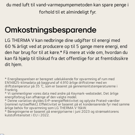
Omkostningsbesparende
LG THERMA V kan nedbringe dine udgifter til energi med
60 % årligt ved at producere op til 5 gange mere energi, end
den har brug for til at køre.* Få mere at vide om, hvordan du
kan få hjælp til tilskud fra det offentlige for at fremtidssikre
dit hjem.
* Energibesparelsen er beregnet udelukkende for opvarmning af rum med
EN14825-klimadata på baggrund af 4.910 årlige driftstimer med en
driftstemperatur på 35 ℃, som er baseret på gennemsnitstemperaturerne i
Frankrig.
* Vi sammenligner vores data med andre på Keymark-webstedet. Det årlige
energiforbrug kan afhænge af den valgte model.
* Denne variation skyldes ErP-energieffektivitet og oplyste Prated-værdier
(nominel nytteeffekt). Effektivitet er baseret på et kondenserende fyr med samme
årlige behov for opvarmning som LG THERMA V 16kW.
* Beregningerne er baseret på energipriserne i juni 2023 og strømsektorens
kulstofintensitet i EU i 2022.