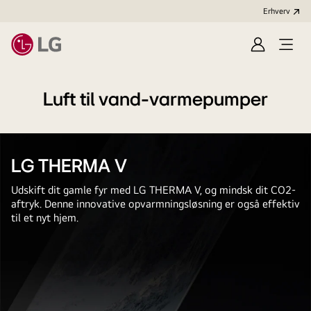
Erhverv
Log
Åbn
ind
menu
Luft til vand-varmepumper
LG THERMA V
Udskift dit gamle fyr med LG THERMA V, og mindsk dit CO2-
aftryk. Denne innovative opvarmningsløsning er også effektiv
til et nyt hjem.