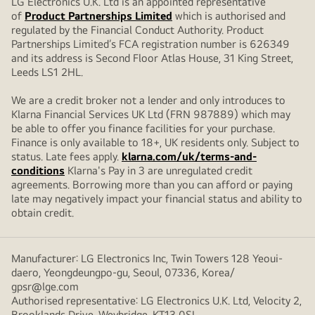
LG Electronics U.K. Ltd is an appointed representative
of
Product Partnerships Limited
which is authorised and
regulated by the Financial Conduct Authority. Product
Partnerships Limited’s FCA registration number is 626349
and its address is Second Floor Atlas House, 31 King Street,
Leeds LS1 2HL.
We are a credit broker not a lender and only introduces to
Klarna Financial Services UK Ltd (FRN 987889) which may
be able to offer you finance facilities for your purchase.
Finance is only available to 18+, UK residents only. Subject to
status. Late fees apply.
klarna.com/uk/terms-and-
conditions
Klarna's Pay in 3 are unregulated credit
agreements. Borrowing more than you can afford or paying
late may negatively impact your financial status and ability to
obtain credit.
Manufacturer: LG Electronics Inc, Twin Towers 128 Yeoui-
daero, Yeongdeungpo-gu, Seoul, 07336, Korea/
gpsr@lge.com
Authorised representative: LG Electronics U.K. Ltd, Velocity 2,
Brooklands Drive, Weybridge, KT13 0SL