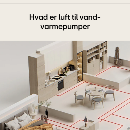
vand-
menu
varmepumpe,
Hvad er luft til vand-
THERMA
V.
varmepumper
Den
sorte
udendørsenhed
anbringes
på
husets
udvendige
mur.