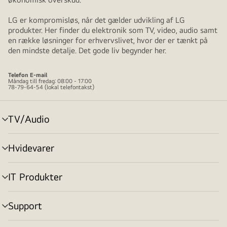
LG er kompromisløs, når det gælder udvikling af LG
produkter. Her finder du elektronik som TV, video, audio samt
en række løsninger for erhvervslivet, hvor der er tænkt på
den mindste detalje. Det gode liv begynder her.
Telefon
E-mail
Måndag till fredag: 08:00 - 17:00
78-79-64-54 (lokal telefontakst)
TV/Audio
skift
menu
Hvidevarer
skift
menu
IT Produkter
skift
menu
Support
skift
menu