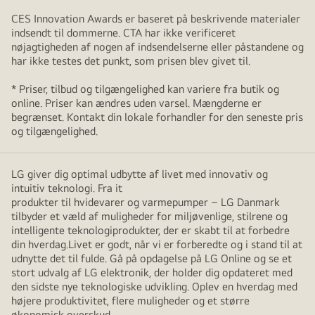
CES Innovation Awards er baseret på beskrivende materialer
indsendt til dommerne. CTA har ikke verificeret
nøjagtigheden af nogen af indsendelserne eller påstandene og
har ikke testes det punkt, som prisen blev givet til.
* Priser, tilbud og tilgængelighed kan variere fra butik og
online. Priser kan ændres uden varsel. Mængderne er
begrænset. Kontakt din lokale forhandler for den seneste pris
og tilgængelighed.
LG giver dig optimal udbytte af livet med innovativ og
intuitiv teknologi. Fra it
produkter til hvidevarer og varmepumper – LG Danmark
tilbyder et væld af muligheder for miljøvenlige, stilrene og
intelligente teknologiprodukter, der er skabt til at forbedre
din hverdag.Livet er godt, når vi er forberedte og i stand til at
udnytte det til fulde. Gå på opdagelse på LG Online og se et
stort udvalg af LG elektronik, der holder dig opdateret med
den sidste nye teknologiske udvikling. Oplev en hverdag med
højere produktivitet, flere muligheder og et større
økonomisk overskud.