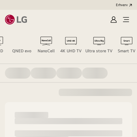
Erhverv
Log
Åbn
ind
menu
ED
QNED evo
NanoCell
4K UHD TV
Ultra store TV
Smart TV