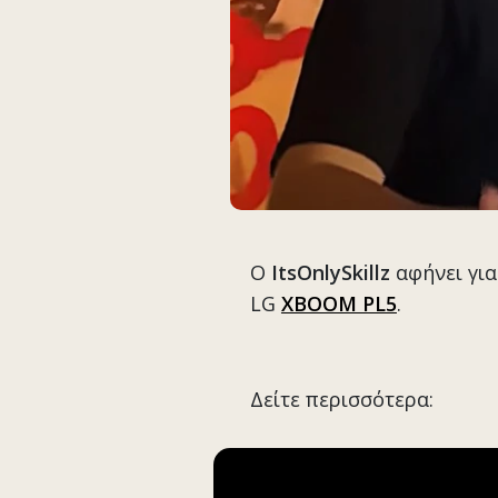
O
ItsOnlySkillz
αφήνει για
LG
XBOOM PL5
.
Δείτε περισσότερα: