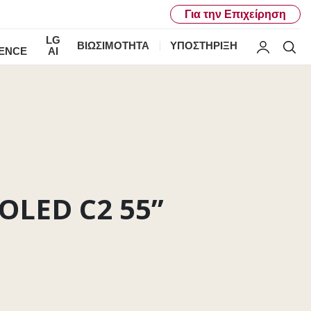
Για την Επιχείρηση
G
LG
ΒΙΩΣΙΜΌΤΗΤΑ
ΥΠΟΣΤΗΡΙΞΗ
My LG
Αν
IENCE
AI
OLED C2 55’’