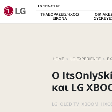
ΤΗΛΕΟΡΑΣΕΙΣ/ΗΧΟΣ/
ΟΙΚΙΑΚΕ
ΕΙΚΟΝΑ
ΣΥΣΚΕΥΕ
HOME
LG EXPERIENCE
EX
O ItsOnlySki
και LG XBO
LG
OLED TV
XBOOM
ΉΧΟ