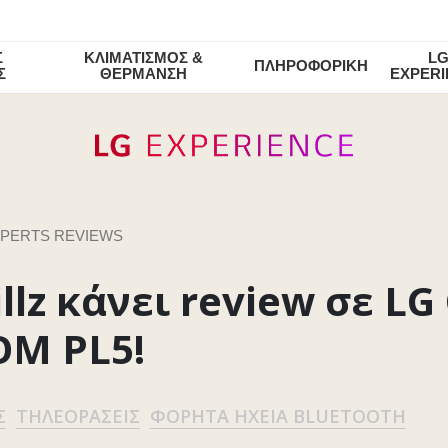
Σ
ΚΛΙΜΑΤΙΣΜΟΣ &
L
ΠΛΗΡΟΦΟΡΙΚΗ
Σ
ΘΕΡΜΑΝΣΗ
EXPER
PERTS REVIEWS
llz κάνει review σε LG 
OM PL5!
Σ
ΤΗΛΕΟΡΆΣΕΙΣ
ΦΟΡΗΤΆ ΗΧΕΊΑ BLUETOOTH