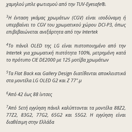
χαμηλού μπλε φωτισμού από την TUV-Eyesafe®.
3
Η ένταση γκάμας χρωμάτων (CGV) είναι ισοδύναμη ή
υπερβαίνει το CGV του χρωματικού χώρου DCI-P3, όπως
επιβεβαιώνεται ανεξάρτητα από την Intertek
4
Το πάνελ OLED της LG είναι πιστοποιημένο από την
Intertek για χρωματική πιστότητα 100%, μετρημένη κατά
το πρότυπο CIE DE2000 με 125 μοτίβα χρωμάτων
5
Τα Flat Back και Gallery Design διατίθενται αποκλειστικά
στα μοντέλα LG OLED G2 και Z 77".μ
6
Από 42 έως 88 ίντσες
7
Από 5ετή εγγύηση πάνελ καλύπτονται τα μοντέλα 88Z2,
77Z2, 83G2, 77G2, 65G2 και 55G2. Η εγγύηση είναι
διαθέσιμη στην Ελλάδα