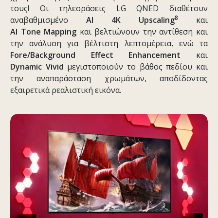
τους! Οι τηλεοράσεις LG QNED διαθέτουν
8
αναβαθμισμένο
AI
4
K
Upscaling
και
AI
Tone
Mapping
και βελτιώνουν την αντίθεση και
την ανάλυση για βέλτιστη λεπτομέρεια, ενώ τα
Fore
/
Background
Effect
Enhancement
και
Dynamic
Vivid
μεγιστοποιούν το βάθος πεδίου και
την αναπαράσταση χρωμάτων, αποδίδοντας
εξαιρετικά ρεαλιστική εικόνα.