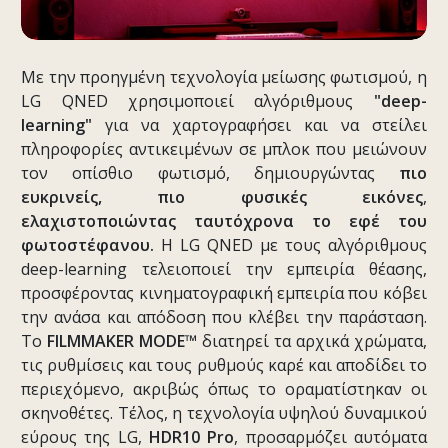
Με την προηγμένη τεχνολογία μείωσης φωτισμού, η
LG QNED χρησιμοποιεί αλγόριθμους
"
deep
-
learning
"
για να χαρτογραφήσει και να στείλει
πληροφορίες αντικειμένων σε μπλοκ που μειώνουν
τον οπίσθιο φωτισμό, δημιουργώντας
πιο
ευκρινείς, πιο φυσικές εικόνες
,
ελαχιστοποιώντας ταυτόχρονα το εφέ του
φωτοστέφανου.
Η LG QNED με τους αλγόριθμους
deep-learning τελειοποιεί την εμπειρία θέασης,
προσφέροντας κινηματογραφική εμπειρία που κόβει
την ανάσα και απόδοση που κλέβει την παράσταση.
Το
FILMMAKER
MODE
™
διατηρεί τα αρχικά χρώματα,
τις ρυθμίσεις και τους ρυθμούς καρέ και αποδίδει το
περιεχόμενο, ακριβώς όπως το οραματίστηκαν οι
σκηνοθέτες. Τέλος, η τεχνολογία υψηλού δυναμικού
εύρους της LG,
HDR
10
Pro
, προσαρμόζει αυτόματα