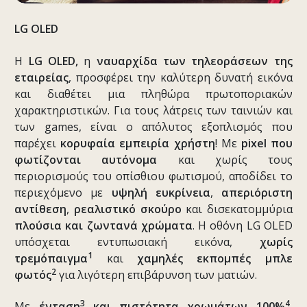
LG
OLED
Η
LG
OLED
,
η
ναυαρχίδα των τηλεοράσεων της
εταιρείας
, προσφέρει την καλύτερη δυνατή εικόνα
και διαθέτει μια πληθώρα πρωτοποριακών
χαρακτηριστικών. Για τους λάτρεις των ταινιών και
των games, είναι ο απόλυτος εξοπλισμός που
παρέχει
κορυφαία εμπειρία χρήστη
! Με
pixel
που
φωτίζονται αυτόνομα
και χωρίς τους
περιορισμούς του οπίσθιου φωτισμού, αποδίδει το
περιεχόμενο με
υψηλή ευκρίνεια
,
απεριόριστη
αντίθεση
,
ρεαλιστικό σκούρο
και δισεκατομμύρια
πλούσια και ζωντανά χρώματα
. Η οθόνη LG OLED
υπόσχεται εντυπωσιακή εικόνα,
χωρίς
1
τρεμόπαιγμα
και
χαμηλές εκπομπές μπλε
2
φωτός
για λιγότερη επιβάρυνση των ματιών.
3
4
Με
ένταση
και πιστότητα χρωμάτων 100%
,