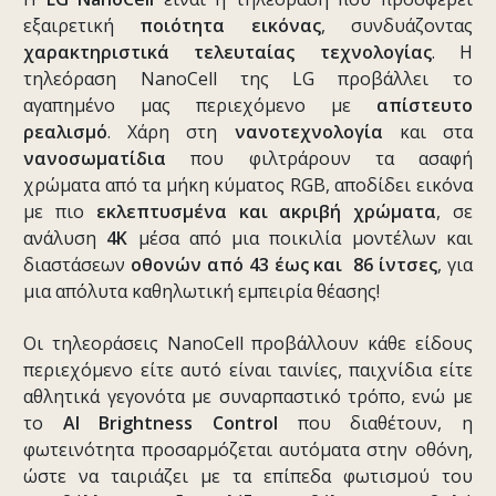
εξαιρετική
ποιότητα εικόνας
, συνδυάζοντας
χαρακτηριστικά τελευταίας τεχνολογίας
. Η
τηλεόραση NanoCell της LG προβάλλει το
αγαπημένο μας περιεχόμενο με
απίστευτο
ρεαλισμό
. Χάρη στη
νανοτεχνολογία
και στα
νανοσωματίδια
που φιλτράρουν τα ασαφή
χρώματα από τα μήκη κύματος RGB, αποδίδει εικόνα
με πιο
εκλεπτυσμένα και ακριβή χρώματα
, σε
ανάλυση
4
K
μέσα από μια ποικιλία μοντέλων και
διαστάσεων
οθονών από 43 έως και 86 ίντσες
, για
μια απόλυτα καθηλωτική εμπειρία θέασης!
Οι τηλεοράσεις NanoCell προβάλλουν κάθε είδους
περιεχόμενο είτε αυτό είναι ταινίες, παιχνίδια είτε
αθλητικά γεγονότα με συναρπαστικό τρόπο, ενώ με
το
AI Brightness Control
που διαθέτουν, η
φωτεινότητα προσαρμόζεται αυτόματα στην οθόνη,
ώστε να ταιριάζει με τα επίπεδα φωτισμού του