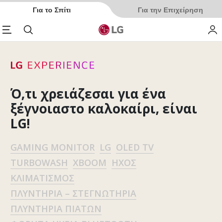
Για το Σπίτι
Για την Επιχείρηση
enu
Αναζήτηση
My 
Ό,τι χρειάζεσαι για ένα
ξέγνοιαστο καλοκαίρι, είναι
LG!
GAMING MONITOR
LG
OLED TV
TURBOWASH
XBOOM
ΉΧΟΣ
ΚΛΙΜΑΤΙΣΜΌΣ
ΠΛΥΝΤΉΡΙΑ – ΣΤΕΓΝΩΤΉΡΙΑ
ΠΛΥΝΤΉΡΙΑ ΠΙΆΤΩΝ