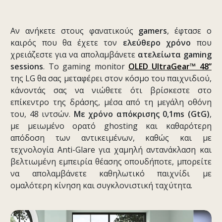
Αν ανήκετε στους φανατικούς
gamers
, έφτασε ο
καιρός που θα έχετε τον
ελεύθερο χρόνο
που
χρειάζεστε για να απολαμβάνετε
ατελείωτα gaming
sessions
. Το gaming monitor
OLED UltraGear™ 48’’
της LG θα σας μεταφέρει στον κόσμο του παιχνιδιού,
κάνοντάς σας να νιώθετε ότι βρίσκεστε στο
επίκεντρο της δράσης, μέσα από τη μεγάλη οθόνη
του, 48 ιντσών.
Με χρόνο απόκρισης 0,1ms (GtG)
,
με μειωμένο ορατό ghosting και καθαρότερη
απόδοση των αντικειμένων, καθώς και με
τεχνολογία Anti-Glare για χαμηλή αντανάκλαση και
βελτιωμένη εμπειρία θέασης οπουδήποτε, μπορείτε
να απολαμβάνετε καθηλωτικό παιχνίδι με
ομαλότερη κίνηση και συγκλονιστική ταχύτητα.