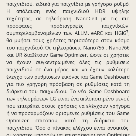
παιχνιδιού, ειδικά για παιχνίδια με γρήγορο ρυθμό.
Η απόλαυση ενός παιχνιδιού HDR υψηλής
ταχύτητας, σε τηλεόραση NanoCell με τις πιο
πρόσφατες προδιαγραφές παιχνιδιών,
7
συμπεριλαμβανομένων των ALLM, eARC και HGiG
,
θα μυήσει τους χρήστες περισσότερο στον κόσμο
του παιχνιδιού. Οι τηλεοράσεις Nano756 , Nano766
και UR διαθέτουν Game Optimizer, ώστε οι χρήστες
να έχουν συγκεντρωμένες όλες τις ρυθμίσεις
παιχνιδιού σε ένα μέρος και να έχουν καλύτερο
έλεγχο των ρυθμίσεων εικόνας και Game Dashboard
για πιο γρήγορη πρόσβαση σε ρυθμίσεις κατά τη
διάρκεια του παιχνιδιού. Το νέο Game Dashboard
των τηλεοράσεων LG είναι ένα απλοποιημένο μενού
που επιτρέπει στους χρήστες να ελέγχουν γρήγορα
ή να προσαρμόζουν ορισμένες ρυθμίσεις του Game
Optimizer επιτόπου, κατά τη διάρκεια του
παιχνιδιού. Όσο ο πίνακας ελέγχου είναι ανοικτός,
οι χρήστες μπορούν να επιστρέφουν στο Optimizer