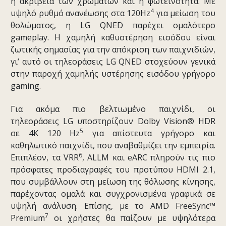
η ακρίβεια των χρωμάτων και η φωτεινότητα. Με
4
υψηλό ρυθμό ανανέωσης στα 120Hz
για μείωση του
θολώματος, η LG QNED παρέχει ομαλότερο
gameplay. Η χαμηλή καθυστέρηση εισόδου είναι
ζωτικής σημασίας για την απόκριση των παιχνιδιών,
γι’ αυτό οι τηλεοράσεις LG QNED στοχεύουν γενικά
στην παροχή χαμηλής υστέρησης εισόδου γρήγορο
gaming.
Για ακόμα πιο βελτιωμένο παιχνίδι, οι
τηλεοράσεις LG υποστηρίζουν Dolby Vision® HDR
5
σε 4K 120 Hz
για απίστευτα γρήγορο και
καθηλωτικό παιχνίδι, που αναβαθμίζει την εμπειρία.
6
Επιπλέον, τα VRR
, ALLM και eARC πληρούν τις πιο
πρόσφατες προδιαγραφές του προτύπου HDMI 2.1,
που συμβάλλουν στη μείωση της θόλωσης κίνησης,
παρέχοντας ομαλά και συγχρονισμένα γραφικά σε
υψηλή ανάλυση. Επίσης, με το AMD FreeSync™
7
Premium
οι χρήστες θα παίζουν με υψηλότερα