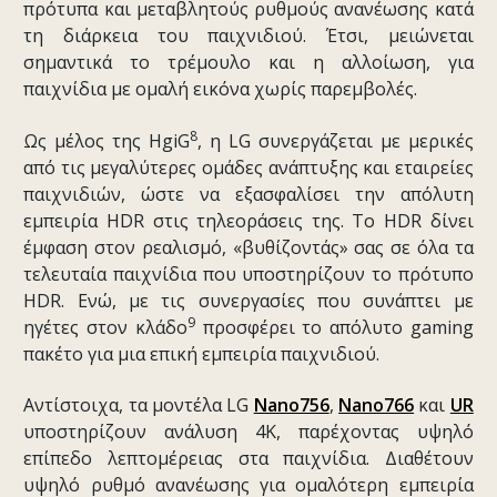
πρότυπα και μεταβλητούς ρυθμούς ανανέωσης κατά
τη διάρκεια του παιχνιδιού. Έτσι, μειώνεται
σημαντικά το τρέμουλο και η αλλοίωση, για
παιχνίδια με ομαλή εικόνα χωρίς παρεμβολές.
8
Ως μέλος της HgiG
, η LG συνεργάζεται με μερικές
από τις μεγαλύτερες ομάδες ανάπτυξης και εταιρείες
παιχνιδιών, ώστε να εξασφαλίσει την απόλυτη
εμπειρία HDR στις τηλεοράσεις της. Το HDR δίνει
έμφαση στον ρεαλισμό, «βυθίζοντάς» σας σε όλα τα
τελευταία παιχνίδια που υποστηρίζουν το πρότυπο
HDR. Ενώ, με τις συνεργασίες που συνάπτει με
9
ηγέτες στον κλάδο
προσφέρει το απόλυτο gaming
πακέτο για μια επική εμπειρία παιχνιδιού.
Αντίστοιχα, τα μοντέλα LG
Nano756
,
Nano766
και
UR
υποστηρίζουν ανάλυση 4K, παρέχοντας υψηλό
επίπεδο λεπτομέρειας στα παιχνίδια. Διαθέτουν
υψηλό ρυθμό ανανέωσης για ομαλότερη εμπειρία