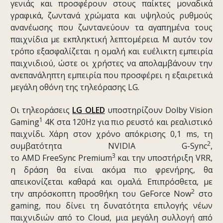
γενιάς και προσφέρουν στους παίκτες μοναδικά
γραφικά, ζωντανά χρώματα και υψηλούς ρυθμούς
ανανέωσης που ζωντανεύουν τα αγαπημένα τους
παιχνίδια με εκπληκτική λεπτομέρεια. Μ αυτόν τον
τρόπο εξασφαλίζεται η ομαλή και ευέλικτη εμπειρία
παιχνιδιού, ώστε οι χρήστες να απολαμβάνουν την
ανεπανάληπτη εμπειρία που προσφέρει η εξαιρετικά
μεγάλη οθόνη της τηλεόρασης LG.
Οι τηλεοράσεις
LG OLED
υποστηρίζουν Dolby Vision
1
Gaming
4K στα 120Hz για πιο ρευστό και ρεαλιστικό
παιχνίδι. Χάρη στον χρόνο απόκρισης 0,1 ms, τη
2
συμβατότητα NVIDIA G-Sync
,
3
το AMD FreeSync Premium
και την υποστήριξη VRR,
η δράση θα είναι ακόμα πιο φρενήρης, θα
απεικονίζεται καθαρά και ομαλά. Επιπρόσθετα, με
2
την απρόσκοπτη προσθήκη του GeForce Now
στο
gaming, που δίνει τη δυνατότητα επιλογής νέων
παιχνιδιών από το Cloud, μια μεγάλη συλλογή από