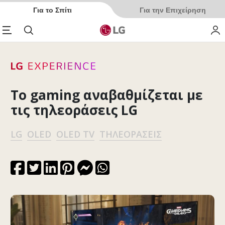
Για το Σπίτι
Για την Επιχείρηση
enu
Αναζήτηση
My 
Το gaming αναβαθμίζεται με
τις τηλεοράσεις LG
LG
OLED
OLED TV
ΤΗΛΕΟΡΆΣΕΙΣ