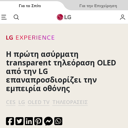
Για το Σπίτι
Για την Επιχείρηση
enu
Αναζήτηση
My 
Η πρώτη ασύρματη
transparent τηλεόραση OLED
από την LG
επαναπροσδιορίζει την
εμπειρία οθόνης
CES
LG
OLED TV
ΤΗΛΕΟΡΆΣΕΙΣ