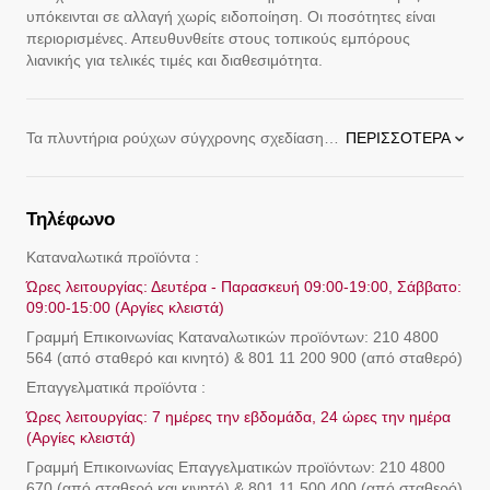
υπόκεινται σε αλλαγή χωρίς ειδοποίηση. Οι ποσότητες είναι
περιορισμένες. Απευθυνθείτε στους τοπικούς εμπόρους
λιανικής για τελικές τιμές και διαθεσιμότητα.
Τα πλυντήρια ρούχων σύγχρονης σχεδίασης της LG διατίθενται σε διάφορα χρώματα με φιλικούς προς τον χρήστη πίνακες ελέγχου, με επιλογές και την απόδοση που χρειάζεστε. Η σειρά πλυντηρίων ρούχων της LG προσφέρει καινοτόμα χαρακτηριστικά, όπως:
ΠΕΡΙΣΣΌΤΕΡΑ
Ποικίλες δυνατότητες: Ανεξαρτήτως του μεγέθους που ψάχνετε, η LG έχει το πλυντήριο ρούχων που ταιριάζει στον δικό σας τρόπο ζωής.
Τηλέφωνο
εχνολογία 6Motion: Συνδυάζει έως και έξι διαφορετικές κινήσεις πλύσης για την απόλυτη τεχνολογία καθαρισμού.
Καταναλωτικά προϊόντα :
Τεχνολογία TubFresh: Σας βοηθά να διατηρείτε τη φρεσκάδα του πλυντηρίου, καθαρίζοντας τον κάδο και στεγνώνοντάς τον με την τεχνολογία TubFresh της LG.
Ώρες λειτουργίας: Δευτέρα - Παρασκευή 09:00-19:00, Σάββατο:
09:00-15:00 (Αργίες κλειστά)
Μοτέρ Direct Drive: Τα πλυντήρια LG διαθέτουν λιγότερα κινούμενα μέρη, παρέχοντας μεγαλύτερη διάρκεια ζωής του προϊόντος. Το μοτέρ Direct Drive συνοδεύεται από εγγύηση 10 ετών, για να είστε απόλυτα σίγουρο&
Γραμμή Eπικοινωνίας Καταναλωτικών προϊόντων: 210 4800
564 (από σταθερό και κινητό) & 801 11 200 900 (από σταθερό)
Επαγγελματικά προϊόντα :
Ώρες λειτουργίας: 7 ημέρες την εβδομάδα, 24 ώρες την ημέρα
(Αργίες κλειστά)
Γραμμή Eπικοινωνίας Επαγγελματικών προϊόντων: 210 4800