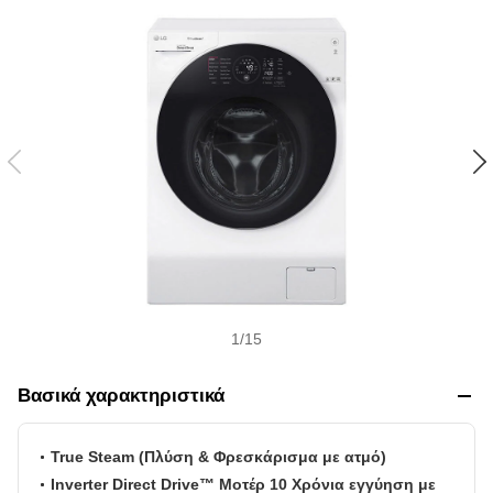
w
i
s
h
1
/
15
Βασικά χαρακτηριστικά
True Steam (Πλύση & Φρεσκάρισμα με ατμό)
Inverter Direct Drive™ Μοτέρ 10 Χρόνια εγγύηση με