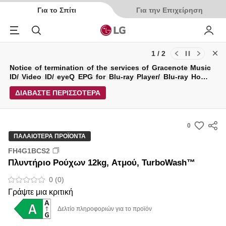
Για το Σπίτι
Για την Επιχείρηση
Menu
Αναζήτηση
My LG
2 / 2
Cl
Ενημερώσεις για τους Όρους Χρήσης και την Πολιτική
Notice of termination of the services of Gracenote Music
Απορρήτου της LG Electronics Service (29/04/2026)
ID/ Video ID/ eyeQ EPG for Blu-ray Player/ Blu-ray Home
Theater System.
ΔΙΑΒΑΣΤΕ ΠΕΡΙΣΣΟΤΕΡΑ
0
s
ΠΑΛΑΙΌΤΕΡΑ ΠΡΟΪΌΝΤΑ
u
FH4G1BCS2
m
Πλυντήριο Ρούχων 12kg, Ατμού, TurboWash™
m
a
0 (0)
r
Γράψτε μια κριτική
y
Δελτίο πληροφοριών για το προϊόν
-