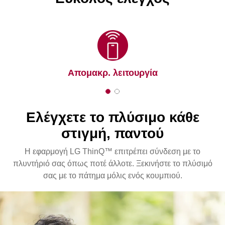
Απομακρ. λειτουργία
1
2
o
o
f
f
Ελέγχετε το πλύσιμο κάθε
2
2
στιγμή, παντού
Η εφαρμογή LG ThinQ™ επιτρέπει σύνδεση με το
πλυντήριό σας όπως ποτέ άλλοτε. Ξεκινήστε το πλύσιμό
σας με το πάτημα μόλις ενός κουμπιού.