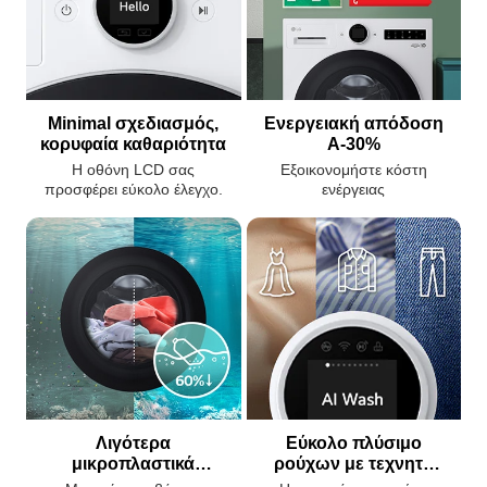
Minimal σχεδιασμός,
Ενεργειακή απόδοση
κορυφαία καθαριότητα
A-30%
Η οθόνη LCD σας
Εξοικονομήστε κόστη
προσφέρει εύκολο έλεγχο.
ενέργειας
Λιγότερα
Εύκολο πλύσιμο
μικροπλαστικά
ρούχων με τεχνητή
απόβλητα
νοημοσύνη