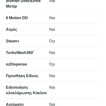
Inverter DirectDrive
Ναι
Μοτέρ
6 Motion DD
Ναι
Ατμός
Ναι
Steam+
Όχι
TurboWash360˚
Ναι
ezDispense
Όχι
Προσθήκη Είδους
Ναι
Ειδοποίηση
Ναι
ολοκλήρωσης Κύκλου
Αυτόματη
Ναι