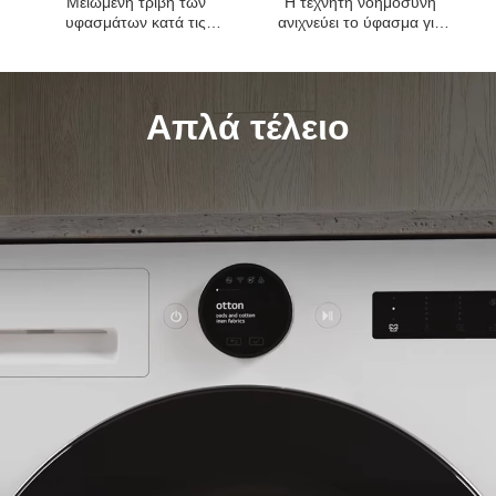
Μειωμένη τριβή των
Η τεχνητή νοημοσύνη
υφασμάτων κατά τις
ανιχνεύει το ύφασμα για
πλύσεις
βέλτιστη φροντίδα
Απλά τέλειο