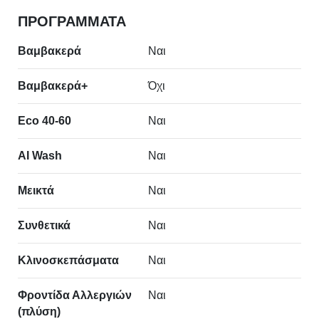
ΠΡΟΓΡΑΜΜΑΤΑ
Βαμβακερά
Ναι
Βαμβακερά+
Όχι
Online Chat
Eco 40-60
Ναι
AI Wash
Ναι
Μεικτά
Ναι
Συνθετικά
Ναι
Μετά
Kλινoσκεπάσματα
Ναι
Φροντίδα Αλλεργιών
Ναι
(πλύση)