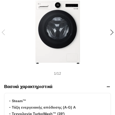
w
i
s
h
1
/
12
Βασικά χαρακτηριστικά
Steam™
Τάξη ενεργειακής απόδοσης (A-G) A
Τεχνολογία TurboWash™ (39')