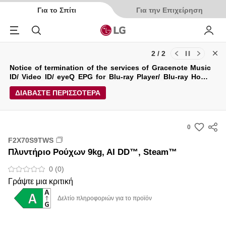
Για το Σπίτι
Για την Επιχείρηση
Menu
Αναζήτηση
My LG
2 / 2
Cl
Ενημερώσεις για τους Όρους Χρήσης και την Πολιτική
Notice of termination of the services of Gracenote Music
Απορρήτου της LG Electronics Service (29/04/2026)
ID/ Video ID/ eyeQ EPG for Blu-ray Player/ Blu-ray Home
Theater System.
ΔΙΑΒΑΣΤΕ ΠΕΡΙΣΣΟΤΕΡΑ
0
s
F2X70S9TWS
u
Πλυντήριο Ρούχων 9kg, AI DD™, Steam™
m
m
0 (0)
a
Γράψτε μια κριτική
r
Δελτίο πληροφοριών για το προϊόν
y
-