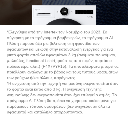
*Ελέγχθηκε από την Intertek τον Νοέμβριο του 2023. Σε
σύγκριση με το πρόγραμμα βαμβακερών, το πρόγραμμα AI
Πλύση παρουσιάζει μια βελτίωση στη φροντίδα των
υφασμάτων και μείωση στην κατανάλωση ενέργειας για ένα
μικτό φορτίο απαλών υφασμάτων 3 kg (ανάμικτα πουκάμισα,
μπλούζες, functional t-shirt, φούστες από σιφόν, σορτάσια
πολυεστέρα κ.λπ.) (F4X7VYP15). Τα αποτελέσματα μπορεί να
ποικίλλουν ανάλογα με το βάρος και τους τύπους υφασμάτων
των ρούχων ή/και άλλους παράγοντες.
*Η ανίχνευση από την τεχνητή νοημοσύνη ενεργοποιείται όταν
το φορτίο είναι κάτω από 3 kg. Η ανίχνευση τεχνητής
νοημοσύνης δεν ενεργοποιείται όταν έχει επιλεγεί ο ατμός. Tο
πρόγραμμα AI Πλύση θα πρέπει να χρησιμοποιείται μόνο για
παρόμοιους τύπους υφασμάτων [δεν ανιχνεύονται όλα τα
υφάσματα] και κατάλληλο απορρυπαντικό.