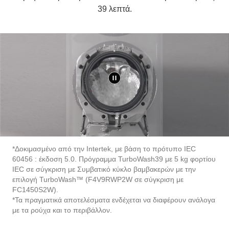
39 λεπτά.
*Δοκιμασμένο από την Intertek, με βάση το πρότυπο IEC
60456 : έκδοση 5.0. Πρόγραμμα TurboWash39 με 5 kg φορτίου
IEC σε σύγκριση με Συμβατικό κύκλο βαμβακερών με την
επιλογή TurboWash™ (F4V9RWP2W σε σύγκριση με
FC1450S2W).
*Τα πραγματικά αποτελέσματα ενδέχεται να διαφέρουν ανάλογα
με τα ρούχα και το περιβάλλον.