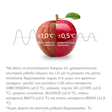
*Με βάση τα αποτελέσματα δοκιμών UL χρησιμοποιώντας
εσωτερική μέθοδο ελέγχου της LG για τη μέτρηση της μέσης
απόκλισης θερμοκρασίας αιχμής στο χώρο των φρέσκων
τροφίμων, μεταξύ των μοντέλων LGE κάτω καταψύκτη
GBB72NSDFN (±0,5 ℃), γαλλικής πόρτας GF-L570PL (±0,5
℃), ψυγείου-ντουλάπας J811NS35 (±0,5 ℃), επάνω
καταψύκτη B607S (±0,5 ℃) και επάνω καταψύκτη B606S (±1,0
℃).
*Χωρίς φορτίο και κανονική ρύθμιση θερμοκρασίας. Το