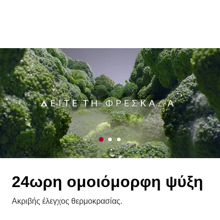
1
2
3
o
o
o
f
f
f
3
3
3
24ωρη ομοιόμορφη ψύξη
Ακριβής έλεγχος θερμοκρασίας.