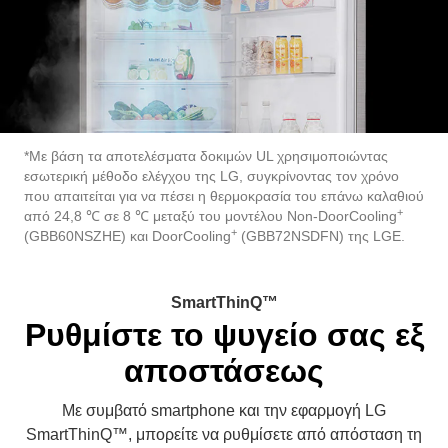
*Με βάση τα αποτελέσματα δοκιμών UL χρησιμοποιώντας
εσωτερική μέθοδο ελέγχου της LG, συγκρίνοντας τον χρόνο
που απαιτείται για να πέσει η θερμοκρασία του επάνω καλαθιού
+
από 24,8 ℃ σε 8 ℃ μεταξύ του μοντέλου Non-DoorCooling
+
(GBB60NSZHE) και DoorCooling
(GBB72NSDFN) της LGE.
SmartThinQ™
Ρυθμίστε το ψυγείο σας εξ
αποστάσεως
Με συμβατό smartphone και την εφαρμογή LG
SmartThinQ™, μπορείτε να ρυθμίσετε από απόσταση τη