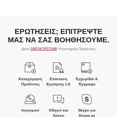
ΕΡΩΤΗΣΕΙΣ; ΕΠΙΤΡΕΨΤΕ
ΜΑΣ ΝΑ ΣΑΣ ΒΟΗΘΗΣΟΥΜΕ.
Δείτε
GBF567PZCMB
Υποστήριξη Προϊόντος
Καταχώρηση
Επέκταση
Εγχειρίδια &
Προϊόντος
Εγγύησης LG
'Εγγραφα
Λογισμικό
Οδηγοί και
Skype για
Λύσεις
Ατομα με