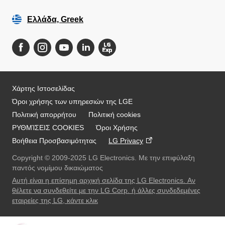
Ελλάδα, Greek
Χάρτης Ιστοσελίδας
Όροι χρήσης των υπηρεσιών της LGE
Πολιτική απορρήτου
Πολιτική cookies
ΡΥΘΜΊΣΕΙΣ COOKIES
Όροι Χρήσης
Online Chat
Βοήθεια Προσβασιμότητας
LG Privacy
Copyright © 2009-2025 LG Electronics. Με την επιφύλαξη
παντός νομίμου δικαιώματος
Αυτή είναι η επίσημη αρχική σελίδα της LG Electronics. Αν
θέλετε να συνδεθείτε με την LG Corp. ή άλλες συνδεδεμένες
εταιρείες της LG, κάντε κλικ
Μετά