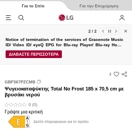
Για το Σπίτι
Για την Επιχείρηση
Menu
Αναζήτηση
My LG
2 / 2
Cl
Ενημερώσεις για τους Όρους Χρήσης και την Πολιτική
Notice of termination of the services of Gracenote Music
Απορρήτου της LG Electronics Service (29/04/2026)
ID/ Video ID/ eyeQ EPG for Blu-ray Player/ Blu-ray Home
Theater System.
ΔΙΑΒΑΣΤΕ ΠΕΡΙΣΣΟΤΕΡΑ
2
s
GBF567PZCMB
u
Ψυγειοκαταψύκτης Total No Frost 185 x 70,5 cm με
m
βρυσάκι νερού
m
0 (0)
a
Γράψτε μια κριτική
r
y
Δελτίο πληροφοριών για το προϊόν
-