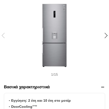
w
i
s
h
1
/
15
Βασικά χαρακτηριστικά
Εγγύηση: 2 έτη και 10 έτη στο μοτέρ
+
DoorCooling
™