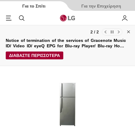
Για το Σπίτι
Για την Επιχείρηση
Menu
Αναζήτηση
My LG
2 / 2
Cl
Ενημερώσεις για τους Όρους Χρήσης και την Πολιτική
Notice of termination of the services of Gracenote Music
Απορρήτου της LG Electronics Service (29/04/2026)
ID/ Video ID/ eyeQ EPG for Blu-ray Player/ Blu-ray Home
Theater System.
ΔΙΑΒΑΣΤΕ ΠΕΡΙΣΣΟΤΕΡΑ