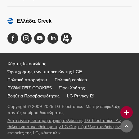
Ελλάδα, Greek
Χάρτης Ιστοσελίδας
Όροι χρήσης των υπηρεσιών της LGE
Πολιτική απορρήτου
Πολιτική cookies
ΡΥΘΜΊΣΕΙΣ COOKIES
Όροι Χρήσης
Βοήθεια Προσβασιμότητας
LG Privacy
Copyright © 2009-2025 LG Electronics. Με την επιφύλαξη
παντός νομίμου δικαιώματος
Αυτή είναι η επίσημη αρχική σελίδα της LG Electronics. Αν
Online Chat
θέλετε να συνδεθείτε με την LG Corp. ή άλλες συνδεδεμένες
εταιρείες της LG, κάντε κλικ