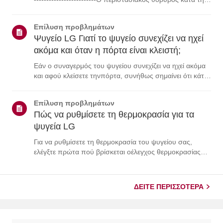
λειτουργία ενός ψυγείου LG είναι φυσιολογικόςλόγω των
διαφόρων εξαρτημάτων του.Χρησιμοποιήστε τα
Επίλυση προβλημάτων
παρακάτω κουμπιά για να ακούσετε ...
Ψυγείο LG Γιατί το ψυγείο συνεχίζει να ηχεί
ακόμα και όταν η πόρτα είναι κλειστή;
Εάν ο συναγερμός του ψυγείου συνεχίζει να ηχεί ακόμα
και αφού κλείσετε τηνπόρτα, συνήθως σημαίνει ότι κάτι
εμποδίζει την πόρτα, η τσιμούχα της πόρταςείναι
χαλαρή ή υπάρχει πρόβλημα με τον αισθητήρα της
Επίλυση προβλημάτων
πόρτας.Πρώτα, ελέγξτε εάν κάποια τρόφι...
Πώς να ρυθμίσετε τη θερμοκρασία για τα
ψυγεία LG
Για να ρυθμίσετε τη θερμοκρασία του ψυγείου σας,
ελέγξτε πρώτα πού βρίσκεται οέλεγχος θερμοκρασίας
(στον εξωτερικό πίνακα ελέγχου ή στο εσωτερικό
τηςσυσκευής).Για μοντέλα με εξωτερικό πίνακα ελέγχου,
πατήστε παρατεταμένα το κουμπί[Κλείδωμα/...
ΔΕΊΤΕ ΠΕΡΙΣΣΌΤΕΡΑ