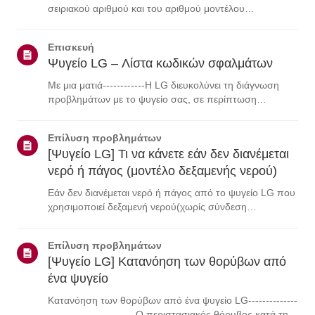
σειριακού αριθμού και του αριθμού μοντέλου
τουπροϊόντος σας. Για βοήθεια στον εντοπισμό των
πληροφοριών του προϊόντος σας,επιλέξτε το προϊόν LG
Επισκευή
από τις παρακάτω κατηγορίες.Επιλέξτε το ...
Ψυγείο LG – Λίστα κωδικών σφαλμάτων
Με μια ματιά------------Η LG διευκολύνει τη διάγνωση
προβλημάτων με το ψυγείο σας, σε περίπτωση
πουαντιμετωπίσετε προβλήματα. Εάν παρουσιαστεί
κάποιο πρόβλημα, το ψυγείο είναιπρογραμματισμένο να
Επίλυση προβλημάτων
μεταδίδει διαγνωστικά μηνύματα, που εμφανίζον...
[Ψυγείο LG] Τι να κάνετε εάν δεν διανέμεται
νερό ή πάγος (μοντέλο δεξαμενής νερού)
Εάν δεν διανέμεται νερό ή πάγος από το ψυγείο LG που
χρησιμοποιεί δεξαμενή νερού(χωρίς σύνδεση
υδραυλικών εγκαταστάσεων), ελέγξτε πρώτα ότι η
δεξαμενή νερούείναι σωστά γεμάτη.Επίσης, ελέγξτε εάν
Επίλυση προβλημάτων
η θερμοκρασία του ψυγείου είναι πολύ χαμηλή, ...
[Ψυγείο LG] Κατανόηση των θορύβων από
ένα ψυγείο
Κατανόηση των θορύβων από ένα ψυγείο LG--------------
-------------------------Ο περιστασιακός θόρυβος κατά τη