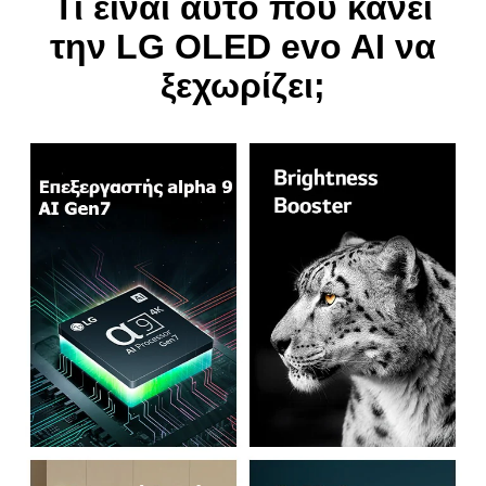
την LG OLED evo AI να
ξεχωρίζει;