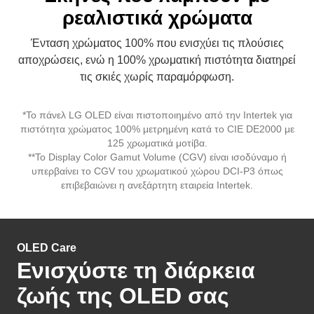
Ένταση χρώματος 100% που ενισχύει τις πλούσιες
αποχρώσεις, ενώ η 100% χρωματική πιστότητα διατηρεί
τις σκιές χωρίς παραμόρφωση.
*Το πάνελ LG OLED είναι πιστοποιημένο από την Intertek για
πιστότητα χρώματος 100% μετρημένη κατά το CIE DE2000 με
125 χρωματικά μοτίβα.
**Το Display Color Gamut Volume (CGV) είναι ισοδύναμο ή
υπερβαίνει το CGV του χρωματικού χώρου DCI-P3 όπως
επιβεβαιώνει η ανεξάρτητη εταιρεία Intertek.
OLED Care
Ενισχύστε τη διάρκεια
ζωής της OLED σας
Μεγαλύτερη άνεση και απόλαυση με την ενσωματωμένη
φροντίδα πάνελ που διατηρεί την οθόνη καινούργια.