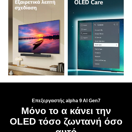
Επεξεργαστής alpha 9 AI Gen7
Μόνο το α κάνει την
OLED τόσο ζωντανή όσο
αυτό
Το chip του επεξεργαστή alpha 9 AI Gen7