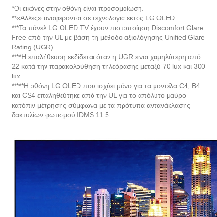
***Τα πάνελ LG OLED TV έχουν πιστοποίηση Discomfort Glare
Free από την UL με βάση τη μέθοδο αξιολόγησης Unified Glare
Rating (UGR).
****Η επαλήθευση εκδίδεται όταν η UGR είναι χαμηλότερη από
22 κατά την παρακολούθηση τηλεόρασης μεταξύ 70 lux και 300
lux.
*****Η οθόνη LG OLED που ισχύει μόνο για τα μοντέλα C4, B4
και CS4 επαληθεύτηκε από την UL για το απόλυτο μαύρο
κατόπιν μέτρησης σύμφωνα με τα πρότυπα αντανάκλασης
δακτυλίων φωτισμού IDMS 11.5.