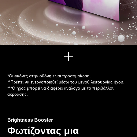
Δείτ
ε
περ
*Οι εικόνες στην οθόνη είναι προσομοίωση.
ισσ
**Πρέπει να ενεργοποιηθεί μέσω του μενού λειτουργίας ήχου.
ότε
***Ο ήχος μπορεί να διαφέρει ανάλογα με το περιβάλλον
ρα
ακρόασης.
Brightness Booster
Φωτίζοντας μια
φωτεινότερη εικόνα