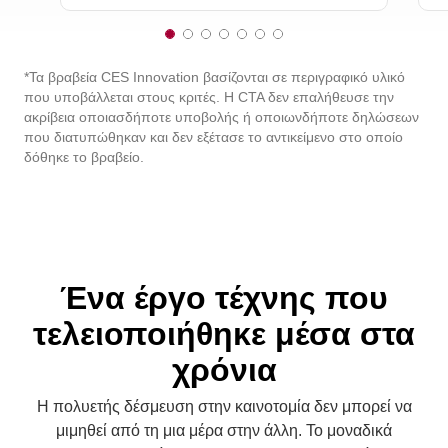
1
2
3
4
5
6
7
o
o
o
o
o
o
o
f
f
f
f
f
f
f
*Τα βραβεία CES Innovation βασίζονται σε περιγραφικό υλικό
7
7
7
7
7
7
7
που υποβάλλεται στους κριτές. Η CTA δεν επαλήθευσε την
ακρίβεια οποιασδήποτε υποβολής ή οποιωνδήποτε δηλώσεων
που διατυπώθηκαν και δεν εξέτασε το αντικείμενο στο οποίο
δόθηκε το βραβείο.
Ένα έργο τέχνης που
τελειοποιήθηκε μέσα στα
χρόνια
Η πολυετής δέσμευση στην καινοτομία δεν μπορεί να
μιμηθεί από τη μια μέρα στην άλλη. Το μοναδικά
προσαρμοσμένο chipset alpha της κορυφαίας
παγκοσμίως OLED ανεβάζει την εμπειρία θέασης σε νέα