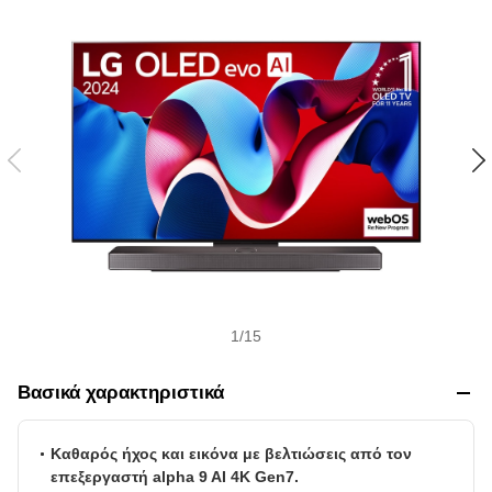
s
h
1
/
15
Βασικά χαρακτηριστικά
Καθαρός ήχος και εικόνα με βελτιώσεις από τον
επεξεργαστή alpha 9 AI 4K Gen7.
Πιο φωτεινές εικόνες με το Brightness Booster.
Εξαιρετικά λεπτή σχεδίαση με εκπληκτικά στενά