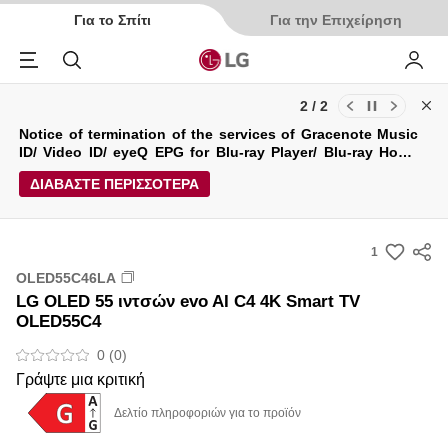
Για το Σπίτι
Για την Επιχείρηση
Menu
Αναζήτηση
My LG
1 / 2
Cl
Ενημερώσεις για τους Όρους Χρήσης και την Πολιτική
Απορρήτου της LG Electronics Service (29/04/2026)
ΔΙΑΒΑΣΤΕ ΠΕΡΙΣΣΟΤΕΡΑ
1
s
OLED55C46LA
u
LG OLED 55 ιντσών evo AI C4 4K Smart TV
m
OLED55C4
m
0 (0)
a
Γράψτε μια κριτική
r
y
Δελτίο πληροφοριών για το προϊόν
-
w
i