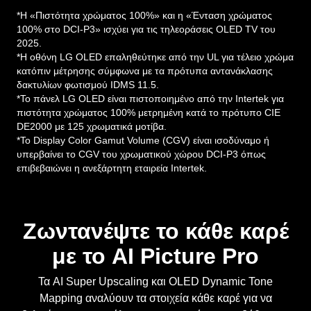
100% στο DCI-P3» ισχύει για τις τηλεοράσεις OLED TV του
2025.
*Η οθόνη LG OLED επαληθεύτηκε από την UL για τέλειο χρώμα
κατόπιν μέτρησης σύμφωνα με τα πρότυπα αντανάκλασης
δακτυλίων φωτισμού IDMS 11.5.
*Το πάνελ LG OLED είναι πιστοποιημένο από την Intertek για
πιστότητα χρώματος 100% μετρημένη κατά το πρότυπο CIE
DE2000 με 125 χρωματικά μοτίβα.
*Το Display Color Gamut Volume (CGV) είναι ισοδύναμο ή
υπερβαίνει το CGV του χρωματικού χώρου DCI-P3 όπως
επιβεβαιώνει η ανεξάρτητη εταιρεία Intertek.
Ζωντανέψτε το κάθε καρέ
με το AI Picture Pro
Τα AI Super Upscaling και OLED Dynamic Tone
Mapping αναλύουν τα στοιχεία κάθε καρέ για να
βελτιώσουν την ανάλυση, τη φωτεινότητα, το βάθος και
την ευκρίνεια.