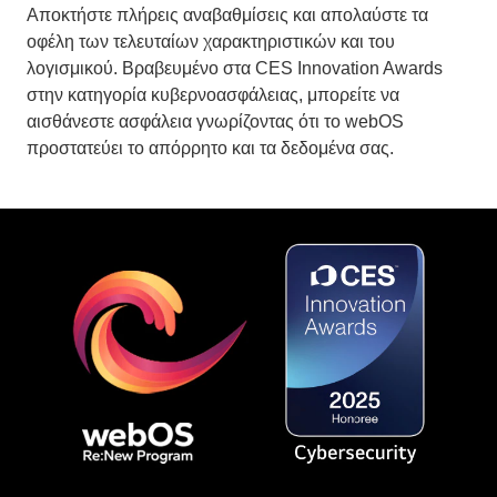
λογισμικού. Βραβευμένο στα CES Innovation Awards
στην κατηγορία κυβερνοασφάλειας, μπορείτε να
αισθάνεστε ασφάλεια γνωρίζοντας ότι το webOS
προστατεύει το απόρρητο και τα δεδομένα σας.
*Το webOS Re:New Program ισχύει για τηλεοράσεις 2025