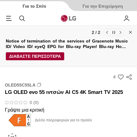
Για το Σπίτι
Για την Επιχείρηση
Menu
Αναζήτηση
My LG
1 / 2
Cl
Ενημερώσεις για τους Όρους Χρήσης και την Πολιτική
Απορρήτου της LG Electronics Service (29/04/2026)
ΔΙΑΒΑΣΤΕ ΠΕΡΙΣΣΟΤΕΡΑ
0
s
OLED55C55LA
u
LG OLED evo 55 ιντσών AI C5 4K Smart TV 2025
m
m
0 (0)
a
Γράψτε μια κριτική
r
Δελτίο πληροφοριών για το προϊόν
y
-
w
i