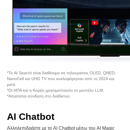
*Το AI Search είναι διαθέσιμο σε τηλεοράσεις OLED, QNED,
NanoCell και UHD TV που κυκλοφόρησαν από το 2024 και
μετά.
*Οι ΗΠΑ και η Κορέα χρησιμοποιούν το μοντέλο LLM.
*Απαιτείται σύνδεση στο διαδίκτυο.
AI Chatbot
Αλληλεπιδράστε με το AI Chatbot μέσω του AI Magic
Remote για αναφορά όσων σας απασχολούν, από