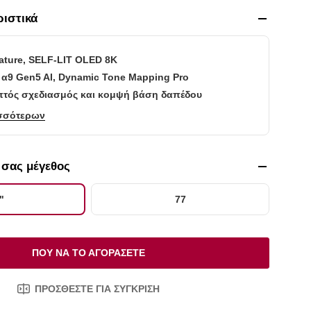
ριστικά
ture, SELF-LIT OLED 8K
α9 Gen5 AI, Dynamic Tone Mapping Pro
πτός σχεδιασμός και κομψή βάση δαπέδου
σσότερων
ό σας μέγεθος
"
77
ΠΟΎ ΝΑ ΤΟ ΑΓΟΡΆΣΕΤΕ
ΠΡΟΣΘΈΣΤΕ ΓΙΑ ΣΎΓΚΡΙΣΗ