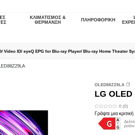
ΕΣ
ΚΛΙΜΑΤΙΣΜΟΣ &
ΠΛΗΡΟΦΟΡΙΚΗ
ΥΕΣ
ΘΕΡΜΑΝΣΗ
EXPE
ρήσης και την Πολιτική Απορρήτου της LG Electronics Service (2
LED88Z29LA
OLED88Z29LA
LG OLED 
0 (0)
Γράψτε μια κριτική
Δελτί
ροϊόν