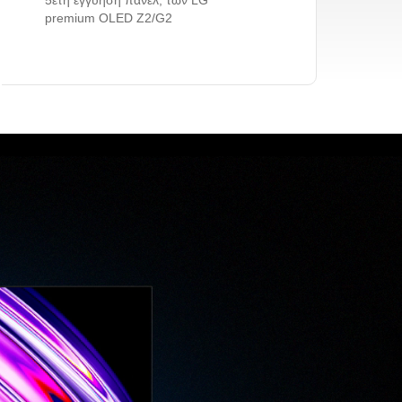
5ετή εγγύηση πάνελ, των LG
premium OLED Z2/G2