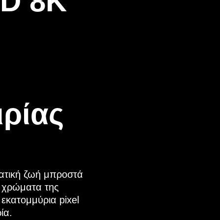
ED 8K
ιρίας
ατική ζωή μπροστά
α χρώματα της
εκατομμύρια pixel
ία.