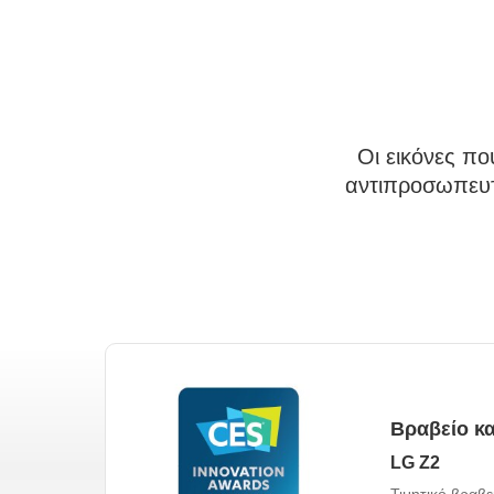
Οι εικόνες π
αντιπροσωπευτι
LG Z2