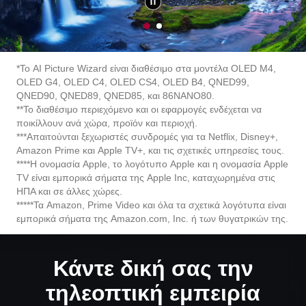
1
2
o
o
f
f
2
2
*Το AI Picture Wizard είναι διαθέσιμο στα μοντέλα OLED M4,
OLED G4, OLED C4, OLED CS4, OLED B4, QNED99,
QNED90, QNED89, QNED85, και 86NANO80.
**Το διαθέσιμο περιεχόμενο και οι εφαρμογές ενδέχεται να
ποικίλλουν ανά χώρα, προϊόν και περιοχή.
***Απαιτούνται ξεχωριστές συνδρομές για τα Netflix, Disney+,
Amazon Prime και Apple TV+, και τις σχετικές υπηρεσίες τους.
****Η ονομασία Apple, το λογότυπο Apple και η ονομασία Apple
TV είναι εμπορικά σήματα της Apple Inc, καταχωρημένα στις
ΗΠΑ και σε άλλες χώρες.
*****Τα Amazon, Prime Video και όλα τα σχετικά λογότυπα είναι
εμπορικά σήματα της Amazon.com, Inc. ή των θυγατρικών της.
Κάντε δική σας την
τηλεοπτική εμπειρία
ΜΆΘΕΤΕ ΠΕΡΙΣΣΌΤΕΡΑ