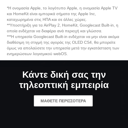
και HomeKit είναι εμπορικά σήματα της Apple Inc,
καταχωρημένα στις ΗΠΑ και σε άλλες χώρες.
**Υποστήριξη για τα AirPlay 2, HomeKit, Googlecast Built-in, η
οποία ενδέχεται να διαφέρει ανά περιοχή και γλώσσα.
***Η υπηρεσία Googlecast Built-in ενδέχεται να μην είναι ακόμα
διαθέσιμη τη στιγμή της αγοράς της OLED CS4, θα μπορείτε
όμως να απολαύσετε την υπηρεσία μετά την εγκατάσταση των
ενημερώσεων λογισμικού webOS.
Κάντε δική σας την
τηλεοπτική εμπειρία
ΜΆΘΕΤΕ ΠΕΡΙΣΣΌΤΕΡΑ