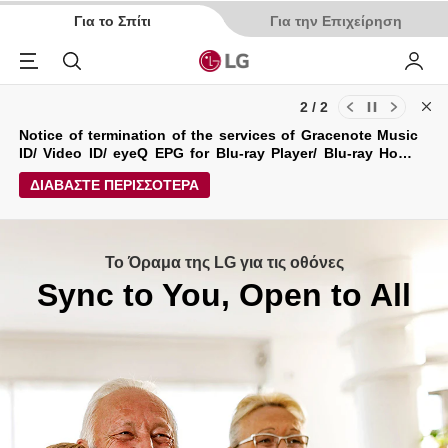
Για το Σπίτι
Για την Επιχείρηση
Menu
Αναζήτηση
My LG
1 / 2
Cl
Ενημερώσεις για τους Όρους Χρήσης και την Πολιτική
Απορρήτου της LG Electronics Service (29/04/2026)
ΔΙΑΒΑΣΤΕ ΠΕΡΙΣΣΟΤΕΡΑ
Το Όραμα της LG για τις οθόνες
Sync to You, Open to All