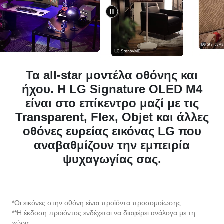
Τα all-star μοντέλα οθόνης και
ήχου. Η LG Signature OLED M4
είναι στο επίκεντρο μαζί με τις
Transparent, Flex, Objet και άλλες
οθόνες ευρείας εικόνας LG που
αναβαθμίζουν την εμπειρία
ψυχαγωγίας σας.
*Οι εικόνες στην οθόνη είναι προϊόντα προσομοίωσης.
**Η έκδοση προϊόντος ενδέχεται να διαφέρει ανάλογα με τη
χώρα.
***Η βάση είναι συμβατή μόνο με την LG SIGNATURE OLED