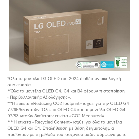
*Όλα τα μοντέλα LG OLED του 2024 διαθέτουν οικολογική
συσκευασία.
**Όλα τα μοντέλα OLED G4, C4 και B4 φέρουν πιστοποίηση
«Περιβαλλοντικής Αξιολόγησης».
***Η ετικέτα «Reducing CO2 footprint» ισχύει για την OLED G4
77/65/55 ιντσών. Όλες οι OLED C4 και τα μοντέλα OLED G4
97/83 ιντσών διαθέτουν ετικέτα «CO2 Measured».
****Η ετικέτα «Recycled Content» ισχύει για όλα τα μοντέλα
OLED G4 και C4. Επαλήθευση με βάση δειγματοληψία
προϊόντων με τη μέθοδο του ισοζυγίου μάζας σύμφωνα με το
πρότυπο ISO 14021.