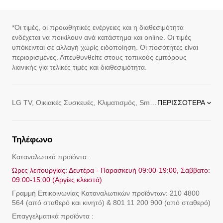
*Οι τιμές, οι προωθητικές ενέργειες και η διαθεσιμότητα
ενδέχεται να ποικίλουν ανά κατάστημα και online. Οι τιμές
υπόκεινται σε αλλαγή χωρίς ειδοποίηση. Οι ποσότητες είναι
περιορισμένες. Απευθυνθείτε στους τοπικούς εμπόρους
λιανικής για τελικές τιμές και διαθεσιμότητα.
LG TV, Οικιακές Συσκευές, Κλιματισμός, Smartphone και Tablet. Η τεχνολογία πρέπει να χρησιμοποιείται για να κάνει ευκολότερη και πιο ευχάριστη τη ζωή μας. Από τηλεοράσεις και οικιακές συσκευές μέχρι κινητά τηλέφωνα και προϊόντα πληροφορικής, η LG Electronics Ελλάς σας προσφέρει ηλεκτρονικά προϊόντα για τις ανάγκες της καθημερινότητας αλλά και για τις ξεχωριστές στιγμές της ζωής σας. Η LG Electronics Ελλάς διαθέτει ηλεκτρονικά προϊόντα με εύκολη χρήση, εξελιγμένες δυνατότητες και χαμηλή κατανάλωση ώστε να είναι εύχρηστα και πιο οικονομικά στην κατανάλωση. Δεν είναι τυχαίο που η LG Electronics Ελλάς κατέχει ηγετική θέση στον τομέα των οικιακών ηλεκτρονικών συσκευών προσφέροντας προϊόντα που ανταποκρίνονται στις ανάγκες σας και ενσωματώνουν τις τελευταίες τεχνολογικές εξελίξεις. Άλλωστε, η ζωή είναι καλύτερη όταν είμαστε προετ&om
ΠΕΡΙΣΣΌΤΕΡΑ
Τηλέφωνο
Καταναλωτικά προϊόντα :
Ώρες λειτουργίας: Δευτέρα - Παρασκευή 09:00-19:00, Σάββατο:
09:00-15:00 (Αργίες κλειστά)
Γραμμή Eπικοινωνίας Καταναλωτικών προϊόντων: 210 4800
564 (από σταθερό και κινητό) & 801 11 200 900 (από σταθερό)
Επαγγελματικά προϊόντα :
Ώρες λειτουργίας: 7 ημέρες την εβδομάδα, 24 ώρες την ημέρα
(Αργίες κλειστά)