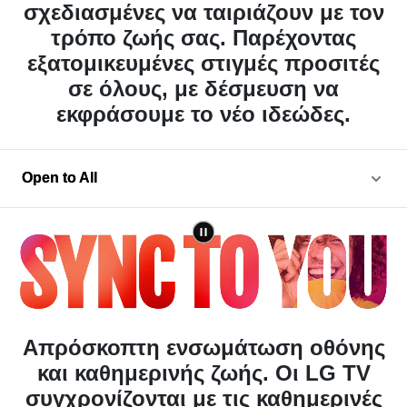
τρόπο ζωής σας. Παρέχοντας
εξατομικευμένες στιγμές προσιτές
σε όλους, με δέσμευση να
εκφράσουμε το νέο ιδεώδες.
Open to All
Open to All
Απρόσκοπτη ενσωμάτωση οθόνης
και καθημερινής ζωής. Οι LG TV
συγχρονίζονται με τις καθημερινές
σας ανάγκες για πιο άνετη