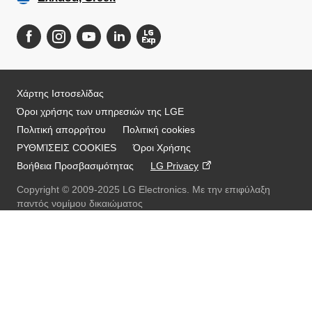
Χάρτης Ιστοσελίδας
Όροι χρήσης των υπηρεσιών της LGE
Πολιτική απορρήτου
Πολιτική cookies
ΡΥΘΜΊΣΕΙΣ COOKIES
Όροι Χρήσης
Βοήθεια Προσβασιμότητας
LG Privacy
Copyright © 2009-2025 LG Electronics. Με την επιφύλαξη
παντός νομίμου δικαιώματος
Μετά
Αυτή είναι η επίσημη αρχική σελίδα της LG Electronics. Αν
θέλετε να συνδεθείτε με την LG Corp. ή άλλες συνδεδεμένες
εταιρείες της LG, κάντε κλικ
LG Jeong-Do Management Ethics Hotline