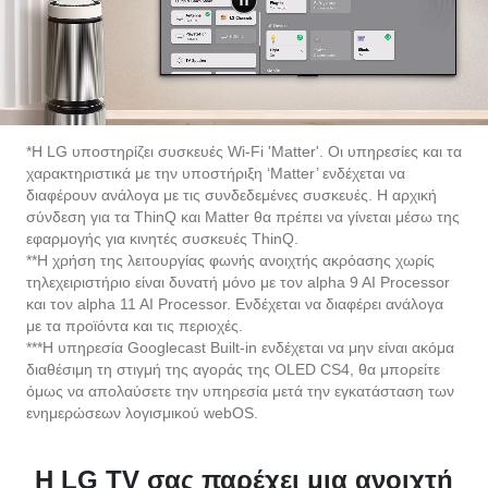
*Η LG υποστηρίζει συσκευές Wi-Fi 'Matter'. Οι υπηρεσίες και τα
χαρακτηριστικά με την υποστήριξη ‘Matter’ ενδέχεται να
διαφέρουν ανάλογα με τις συνδεδεμένες συσκευές. Η αρχική
σύνδεση για τα ThinQ και Matter θα πρέπει να γίνεται μέσω της
εφαρμογής για κινητές συσκευές ThinQ.
**Η χρήση της λειτουργίας φωνής ανοιχτής ακρόασης χωρίς
τηλεχειριστήριο είναι δυνατή μόνο με τον alpha 9 AI Processor
και τον alpha 11 AI Processor. Ενδέχεται να διαφέρει ανάλογα
με τα προϊόντα και τις περιοχές.
***Η υπηρεσία Googlecast Built-in ενδέχεται να μην είναι ακόμα
διαθέσιμη τη στιγμή της αγοράς της OLED CS4, θα μπορείτε
όμως να απολαύσετε την υπηρεσία μετά την εγκατάσταση των
ενημερώσεων λογισμικού webOS.
Η LG TV σας παρέχει μια ανοιχτή
πλατφόρμα για να συνδεθείτε για