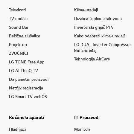
Televizori
Klima-uređaji
TV dodaci
Dizalica topline zrak-voda
Sound Bar
Inverterski grijač PTV
Bežične slušalice
Kako odabrati klima-uređaj?
Projektori
LG DUAL Inverter Compressor
klima-uređaj
ZVUČNICI
Tehnologija AirCare
LG TONE Free App
LG AI ThinQ TV
LG pametni proizvodi
Netflix registracija
LG Smart TV webOS
Kućanski aparati
IT Proizvodi
Hladnjaci
Monitori