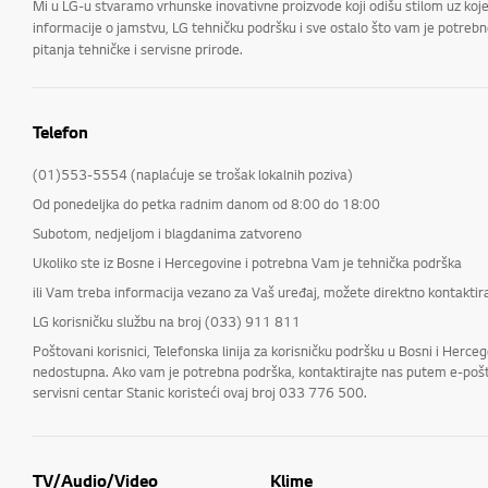
Mi u LG-u stvaramo vrhunske inovativne proizvode koji odišu stilom uz koje
informacije o jamstvu, LG tehničku podršku i sve ostalo što vam je potrebno
pitanja tehničke i servisne prirode.
Telefon
(01)553-5554 (naplaćuje se trošak lokalnih poziva)
Od ponedeljka do petka radnim danom od 8:00 do 18:00
Subotom, nedjeljom i blagdanima zatvoreno
Ukoliko ste iz Bosne i Hercegovine i potrebna Vam je tehnička podrška
ili Vam treba informacija vezano za Vaš uređaj, možete direktno kontaktira
LG korisničku službu na broj (033) 911 811
Poštovani korisnici, Telefonska linija za korisničku podršku u Bosni i He
nedostupna. Ako vam je potrebna podrška, kontaktirajte nas putem e-pošte 
servisni centar Stanic koristeći ovaj broj 033 776 500.
TV/Audio/Video
Klime