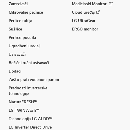
Zamrzivači
Medicinski Monitori
Mikrovalne pećnice
Cloud uređaj
Perilice rublja
LG UltraGear
Sušilice
ERGO monitor
Perilice-posuđa
Ugradbeni uređaji
Usisavači
Bežični ručni usisavači
Dodaci
Zašto prati vodenom parom
Prednosti inverterske
tehnologije
NatureFRESH™
LG TWINWash™
Technologija LG AI DD™
LG Inverter Direct Drive