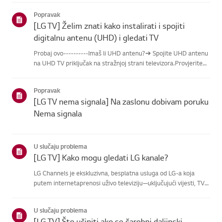
donjihkategorija.Odaberite svoj proizvodOvaj vodič je
Popravak
napravlje...
[LG TV] Želim znati kako instalirati i spojiti
digitalnu antenu (UHD) i gledati TV
Probaj ovo----------Imaš li UHD antenu?➔ Spojite UHD antenu
na UHD TV priključak na stražnjoj strani televizora.Provjerite
dostupne regije za UHD prijem.Kako spojiti antenuPostavite
antenu na mjesto gdje može primati UHD signal i spojite je...
Popravak
[LG TV nema signala] Na zaslonu dobivam poruku
Nema signala
U slučaju problema
[LG TV] Kako mogu gledati LG kanale?
LG Channels je ekskluzivna, besplatna usluga od LG-a koja
putem internetaprenosi uživo televiziju—uključujući vijesti, TV
emisije i zabavu—bez dodatneopreme.Uslugu možete lako
pristupiti pritiskom na tipku [Home] ili korištenjem
U slučaju problema
tipkikanala...
[LG TV] Što učiniti ako se čarobni daljinski