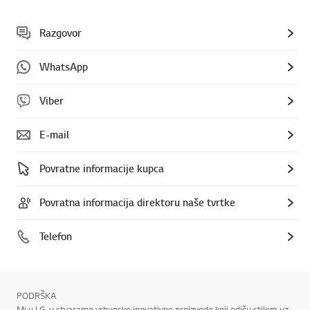
Razgovor
WhatsApp
Viber
E-mail
Povratne informacije kupca
Povratna informacija direktoru naše tvrtke
Telefon
PODRŠKA
Mi u LG-u stvaramo vrhunske inovativne proizvode koji odišu stilom uz