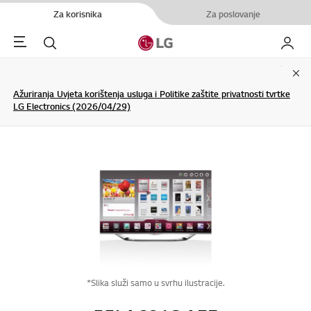
Za korisnika
Za poslovanje
Menu
Pretraživanje
My LG
Clo
Ažuriranja Uvjeta korištenja usluga i Politike zaštite privatnosti tvrtke
LG Electronics (2026/04/29)
*Slika služi samo u svrhu ilustracije.