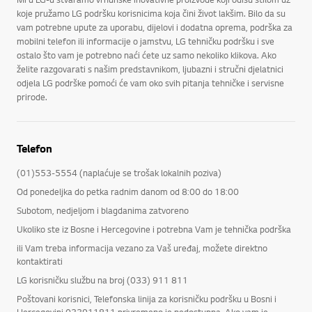
koje pružamo LG podršku korisnicima koja čini život lakšim. Bilo da su
vam potrebne upute za uporabu, dijelovi i dodatna oprema, podrška za
mobilni telefon ili informacije o jamstvu, LG tehničku podršku i sve
ostalo što vam je potrebno naći ćete uz samo nekoliko klikova. Ako
želite razgovarati s našim predstavnikom, ljubazni i stručni djelatnici
odjela LG podrške pomoći će vam oko svih pitanja tehničke i servisne
prirode.
Telefon
(01)553-5554 (naplaćuje se trošak lokalnih poziva)
Od ponedeljka do petka radnim danom od 8:00 do 18:00
Subotom, nedjeljom i blagdanima zatvoreno
Ukoliko ste iz Bosne i Hercegovine i potrebna Vam je tehnička podrška
ili Vam treba informacija vezano za Vaš uređaj, možete direktno
kontaktirati
LG korisničku službu na broj (033) 911 811
Poštovani korisnici, Telefonska linija za korisničku podršku u Bosni i