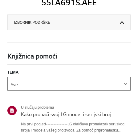
55LA691S.AEE
IZBORNIK PODRŠKE
Knjižnica pomoći
TEMA
U slučaju problema
Kako pronaći svoj LG model i serijski broj
Na prvi pogled--------------LG olakšava pronalazak serijskog
broja i modela vašeg proizvoda. Za pomoć pripronalasku
informacija o vašem proizvodu, odaberite svoj LG proizvod iz