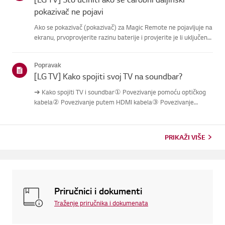
pokazivač ne pojavi
Ako se pokazivač (pokazivač) za Magic Remote ne pojavljuje na
ekranu, prvoprovjerite razinu baterije i provjerite je li uključena
značajka [AudioGuidance].Ako su baterije i postavke ispravne,
možda je daljinski isključen s televizora.Ponovn...
Popravak
[LG TV] Kako spojiti svoj TV na soundbar?
➔ Kako spojiti TV i soundbar① Povezivanje pomoću optičkog
kabela② Povezivanje putem HDMI kabela③ Povezivanje
putem Bluetootha※ Ovisno o modelu, tipke daljinskog
upravljača i kućišta mogu biti različite.Probaj ovo----------
Povezivanje pomoću...
PRIKAŽI VIŠE
Priručnici i dokumenti
Traženje priručnika i dokumenata