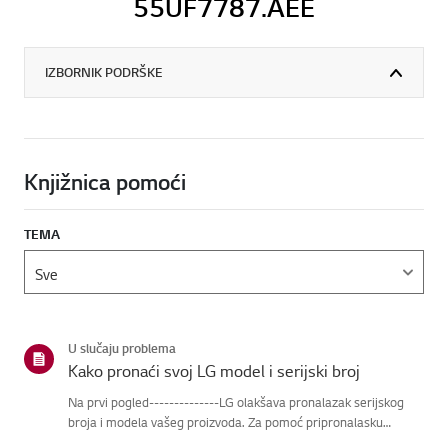
55UF7787.AEE
IZBORNIK PODRŠKE
Knjižnica pomoći
TEMA
U slučaju problema
Kako pronaći svoj LG model i serijski broj
Na prvi pogled--------------LG olakšava pronalazak serijskog
broja i modela vašeg proizvoda. Za pomoć pripronalasku
informacija o vašem proizvodu, odaberite svoj LG proizvod iz