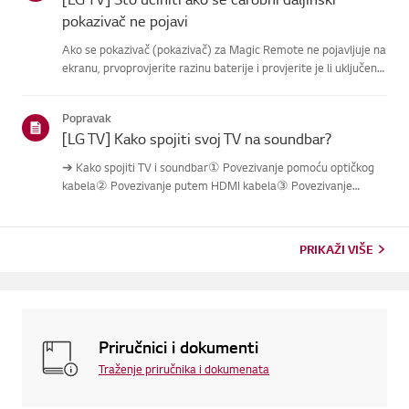
pokazivač ne pojavi
Ako se pokazivač (pokazivač) za Magic Remote ne pojavljuje na
ekranu, prvoprovjerite razinu baterije i provjerite je li uključena
značajka [AudioGuidance].Ako su baterije i postavke ispravne,
možda je daljinski isključen s televizora.Ponovn...
Popravak
[LG TV] Kako spojiti svoj TV na soundbar?
➔ Kako spojiti TV i soundbar① Povezivanje pomoću optičkog
kabela② Povezivanje putem HDMI kabela③ Povezivanje
putem Bluetootha※ Ovisno o modelu, tipke daljinskog
upravljača i kućišta mogu biti različite.Probaj ovo----------
Povezivanje pomoću...
PRIKAŽI VIŠE
Priručnici i dokumenti
Traženje priručnika i dokumenata