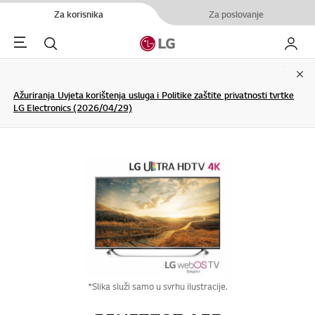
Za korisnika
Za poslovanje
Menu
Pretraživanje
My LG
Clo
Ažuriranja Uvjeta korištenja usluga i Politike zaštite privatnosti tvrtke
LG Electronics (2026/04/29)
*Slika služi samo u svrhu ilustracije.