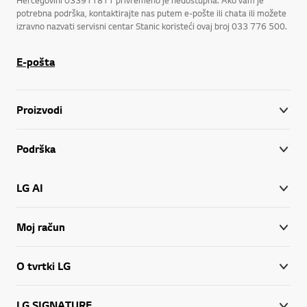
Hercegovini 033911811 privremeno je nedostupna. Ako vam je
potrebna podrška, kontaktirajte nas putem e-pošte ili chata ili možete
izravno nazvati servisni centar Stanic koristeći ovaj broj 033 776 500.
E-pošta
Proizvodi
Podrška
LG AI
Moj račun
O tvrtki LG
LG SIGNATURE