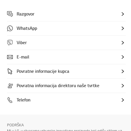
Razgovor
WhatsApp
Viber
E-mail
Povratne informacije kupca
Povratna informacija direktoru naše tvrtke
Telefon
PODRŠKA
Mi u LG-u stvaramo vrhunske inovativne proizvode koji odišu stilom uz