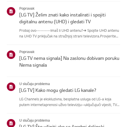
donjihkategorija.Odaberite svoj proizvodOvaj vodič je
Popravak
napravlje...
[LG TV] Želim znati kako instalirati i spojiti
digitalnu antenu (UHD) i gledati TV
Probaj ovo----------Imaš li UHD antenu?➔ Spojite UHD antenu
na UHD TV priključak na stražnjoj strani televizora.Provjerite
dostupne regije za UHD prijem.Kako spojiti antenuPostavite
antenu na mjesto gdje može primati UHD signal i spojite je...
Popravak
[LG TV nema signala] Na zaslonu dobivam poruku
Nema signala
U slučaju problema
[LG TV] Kako mogu gledati LG kanale?
LG Channels je ekskluzivna, besplatna usluga od LG-a koja
putem internetaprenosi uživo televiziju—uključujući vijesti, TV
emisije i zabavu—bez dodatneopreme.Uslugu možete lako
pristupiti pritiskom na tipku [Home] ili korištenjem
U slučaju problema
tipkikanala...
[LG TV] Što učiniti ako se čarobni daljinski