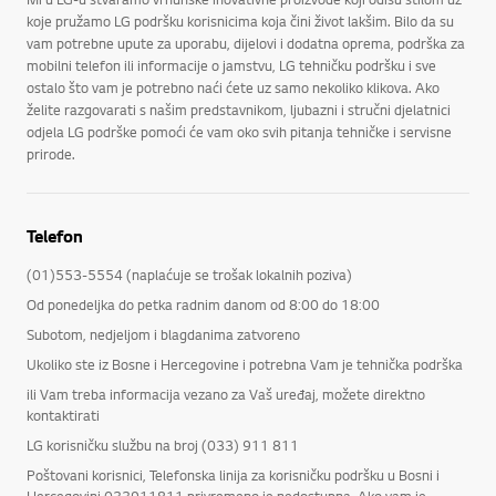
koje pružamo LG podršku korisnicima koja čini život lakšim. Bilo da su
vam potrebne upute za uporabu, dijelovi i dodatna oprema, podrška za
mobilni telefon ili informacije o jamstvu, LG tehničku podršku i sve
ostalo što vam je potrebno naći ćete uz samo nekoliko klikova. Ako
želite razgovarati s našim predstavnikom, ljubazni i stručni djelatnici
odjela LG podrške pomoći će vam oko svih pitanja tehničke i servisne
prirode.
Telefon
(01)553-5554 (naplaćuje se trošak lokalnih poziva)
Od ponedeljka do petka radnim danom od 8:00 do 18:00
Subotom, nedjeljom i blagdanima zatvoreno
Ukoliko ste iz Bosne i Hercegovine i potrebna Vam je tehnička podrška
ili Vam treba informacija vezano za Vaš uređaj, možete direktno
kontaktirati
LG korisničku službu na broj (033) 911 811
Poštovani korisnici, Telefonska linija za korisničku podršku u Bosni i