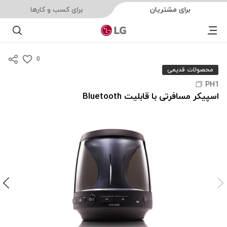
برای مشتریان
برای کسب و کارها
Menu
جست
0
s
محصولات قدیمی
u
PH1
m
اسپیکر مسافرتی با قابلیت Bluetooth
m
a
r
y
-
w
i
s
h