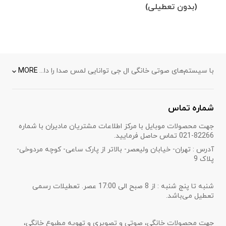
(بدون تعطیلی)
با سیستم‌های صوتی خانگی ال جی توانایی لمس صدا را داشته باشید و با شنیدن جزئیات صدا حیرت زده شوید. ال جی با فناوری‌های برتر خود صدای HD را به گوش شما می‌رساند. سیستم‌های صوتی خانگی ال جی محل تلاقی صدا و زیبایی است. می‌توانید پخش‌کننده Mp3 خود را به سیستم‌های های-فای ال جی وصل کنید و از شنیدن موسیقی لذت ببرید و یا با بلندگوهای خطی از نهایت ظرافت شگفت‌زده شوید و همچنین با بلندگوهای داکینگ که با دو وظیفه پخش موسیقی و شارژ دستگاه شما را همراهی می‌کنند دیگر نگران از دست دادن شارژ باتری گوشی همراه خود نباشید. همه سیستم‌های صوتی ال جی طراحی شده‌اند تا یک صدای باکیفیت و بدون نویز را به گوش شما برسانند تا از گوش دادن به موسیقی‌های مورد علاقه خود با کیفیت بالا و بیس عمیق لذت ببرید. انواع سیستم‌های صوتی ال جی را بررسی کنید و پی ببرید که چگونه ال جی با استفاده از فناوری‌های خاص خود صدایی شفاف و حرفه‌ای را به گوش شما می‌رساند.
MORE
شماره تماس
جهت محصولات موبایل با مرکز اطلاعات مشتریان مادیران با شماره
82266-021 تماس حاصل فرمایید.
آدرس : تهران- خیابان ولیعصر- بالاتر از پارک ساعی- کوچه مردوخی-
پلاک 9
شنبه تا پنج شنبه : از 8 صبح الی 17:00 عصر. تعطیلات رسمی
تعطیل می‌باشد.
جهت محصولات خانگی، صوتی و تصویری و تهویه مطبوع خانگی،