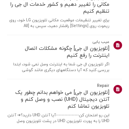
مکانی را تغییر دهیم و کشور خدمات ال جی را
تنظیم کنیم
برای تغییر تنظیمات موقعیت مکانی تلویزیون LG خود، روی
ریموت روی [Settings] رافشار دهید، سپس به [All
Settings] → [عمومی] → [System] یا [Location]
بروید.مسیر منو ممکن است بسته به نسخه webOS شما
عیب یابی
متفاوت باشد. تنظیمات ست تاپ باکس ممکناست برای
[تلویزیون ال جی] چگونه مشکلات اتصال
مدل...
اینترنت را رفع کنیم
اگر تلویزیون ال جی شما به اینترنت وصل نمی شود، ابتدا
بررسی کنید که آیا دستگاههای دیگری مانند گوشی
هوشمند یا لپ تاپ می توانند به همان شبکه متصل شوند
یا خیر.اگر هیچ دستگاهی نمی تواند متصل شود، احتمالا
Repair
مشکل از روتر یا ارائه دهنده اینترنت(ISP) ...
[تلویزیون ال جی] می خواهم بدانم چطور یک
آنتن دیجیتال (UHD) نصب و وصل کنم و
تلویزیون تماشا کنم
این رو امتحان کن----------------آیا آنتن UHD دارید؟➔ آنتن
UHD را به پورت تلویزیون UHD در پشت تلویزیون وصل
کنید.مناطق موجود برای دریافت UHD را بررسی کنید.چگونه