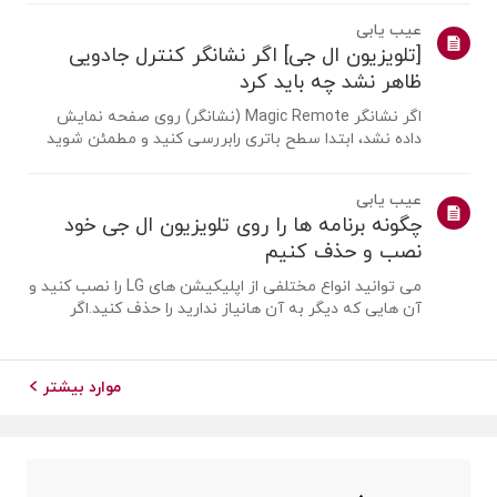
یک آنتن را متصل کنیمیک آنتن را در مکانی نصب کنید که
عیب یابی
بتواند سیگنال UHD دریافت کند ...
[تلویزیون ال جی] اگر نشانگر کنترل جادویی
ظاهر نشد چه باید کرد
اگر نشانگر Magic Remote (نشانگر) روی صفحه نمایش
داده نشد، ابتدا سطح باتری رابررسی کنید و مطمئن شوید
که قابلیت [راهنمای صوتی] فعال است یا نه.اگر باتری ها و
تنظیمات درست باشد، ممکن است به این دلیل باشد که
عیب یابی
ریموت از تلویزیونجدا شده است. ریموت ر...
چگونه برنامه ها را روی تلویزیون ال جی خود
نصب و حذف کنیم
می توانید انواع مختلفی از اپلیکیشن های LG را نصب کنید و
آن هایی که دیگر به آن هانیاز ندارید را حذف کنید.اگر
برنامه ای نصب نشد، مطمئن شوید که وارد حساب LG خود
شده اید، تلویزیون شما بهاینترنت متصل است، تنظیمات
کشور خدمات LG با منطقه شما مطابق...
موارد بیشتر