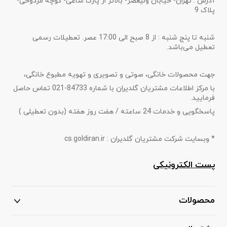
آدرس : تهران- خیابان ولیعصر- بالاتر از پارک ساعی- کوچه مردوخی-
پلاک 9
شنبه تا پنج شنبه : از 8 صبح الی 17:00 عصر. تعطیلات رسمی
تعطیل می‌باشد.
جهت محصولات خانگی، صوتی و تصویری و تهویه مطبوع خانگی،
با مرکز اطلاعات مشتریان گلدیران با شماره 84733-021 تماس حاصل
فرمایید.
پاسخگویی و خدمات 24 ساعته / هفت روز هفته (بدون تعطیلی )
* وبسایت شرکت مشتریان گلدیران : cs.goldiran.ir
پست الکترونیکی
محصولات