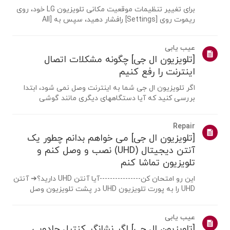
برای تغییر تنظیمات موقعیت مکانی تلویزیون LG خود، روی
ریموت روی [Settings] رافشار دهید، سپس به [All
Settings] → [عمومی] → [System] یا [Location]
بروید.مسیر منو ممکن است بسته به نسخه webOS شما
عیب یابی
متفاوت باشد. تنظیمات ست تاپ باکس ممکناست برای
[تلویزیون ال جی] چگونه مشکلات اتصال
مدل...
اینترنت را رفع کنیم
اگر تلویزیون ال جی شما به اینترنت وصل نمی شود، ابتدا
بررسی کنید که آیا دستگاههای دیگری مانند گوشی
هوشمند یا لپ تاپ می توانند به همان شبکه متصل شوند
یا خیر.اگر هیچ دستگاهی نمی تواند متصل شود، احتمالا
Repair
مشکل از روتر یا ارائه دهنده اینترنت(ISP) ...
[تلویزیون ال جی] می خواهم بدانم چطور یک
آنتن دیجیتال (UHD) نصب و وصل کنم و
تلویزیون تماشا کنم
این رو امتحان کن----------------آیا آنتن UHD دارید؟➔ آنتن
UHD را به پورت تلویزیون UHD در پشت تلویزیون وصل
کنید.مناطق موجود برای دریافت UHD را بررسی کنید.چگونه
یک آنتن را متصل کنیمیک آنتن را در مکانی نصب کنید که
عیب یابی
بتواند سیگنال UHD دریافت کند ...
[تلویزیون ال جی] اگر نشانگر کنترل جادویی