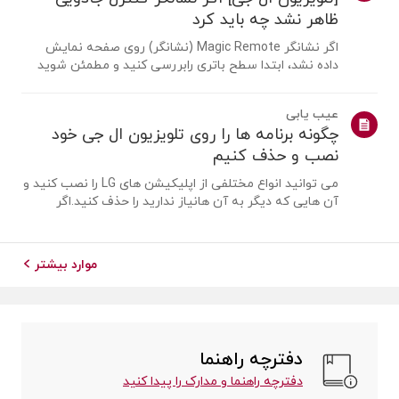
ظاهر نشد چه باید کرد
اگر نشانگر Magic Remote (نشانگر) روی صفحه نمایش
داده نشد، ابتدا سطح باتری رابررسی کنید و مطمئن شوید
که قابلیت [راهنمای صوتی] فعال است یا نه.اگر باتری ها و
تنظیمات درست باشد، ممکن است به این دلیل باشد که
عیب یابی
ریموت از تلویزیونجدا شده است. ریموت ر...
چگونه برنامه ها را روی تلویزیون ال جی خود
نصب و حذف کنیم
می توانید انواع مختلفی از اپلیکیشن های LG را نصب کنید و
آن هایی که دیگر به آن هانیاز ندارید را حذف کنید.اگر
برنامه ای نصب نشد، مطمئن شوید که وارد حساب LG خود
شده اید، تلویزیون شما بهاینترنت متصل است، تنظیمات
کشور خدمات LG با منطقه شما مطابق...
موارد بیشتر
دفترچه راهنما
دفترچه راهنما و مدارک را پیدا کنید