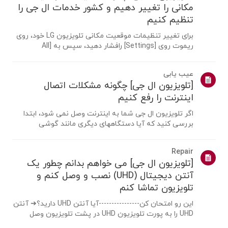
مکانی را تغییر دهیم و کشور خدمات ال جی را
تنظیم کنیم
برای تغییر تنظیمات موقعیت مکانی تلویزیون LG خود، روی
ریموت روی [Settings] رافشار دهید، سپس به [All
Settings] → [عمومی] → [System] یا [Location]
بروید.مسیر منو ممکن است بسته به نسخه webOS شما
عیب یابی
متفاوت باشد. تنظیمات ست تاپ باکس ممکناست برای
[تلویزیون ال جی] چگونه مشکلات اتصال
مدل...
اینترنت را رفع کنیم
اگر تلویزیون ال جی شما به اینترنت وصل نمی شود، ابتدا
بررسی کنید که آیا دستگاههای دیگری مانند گوشی
هوشمند یا لپ تاپ می توانند به همان شبکه متصل شوند
یا خیر.اگر هیچ دستگاهی نمی تواند متصل شود، احتمالا
Repair
مشکل از روتر یا ارائه دهنده اینترنت(ISP) ...
[تلویزیون ال جی] می خواهم بدانم چطور یک
آنتن دیجیتال (UHD) نصب و وصل کنم و
تلویزیون تماشا کنم
این رو امتحان کن----------------آیا آنتن UHD دارید؟➔ آنتن
UHD را به پورت تلویزیون UHD در پشت تلویزیون وصل
کنید.مناطق موجود برای دریافت UHD را بررسی کنید.چگونه