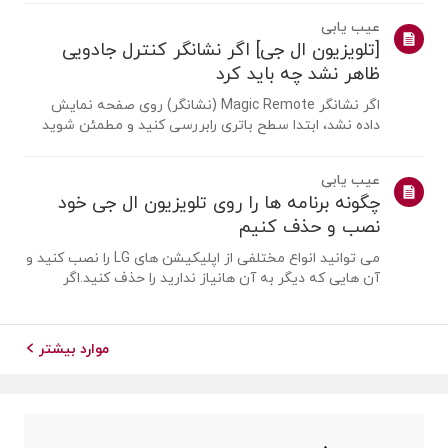
یک آنتن را متصل کنیمیک آنتن را در مکانی نصب کنید که
عیب یابی
بتواند سیگنال UHD دریافت کند ...
[تلویزیون ال جی] اگر نشانگر کنترل جادویی
ظاهر نشد چه باید کرد
اگر نشانگر Magic Remote (نشانگر) روی صفحه نمایش
داده نشد، ابتدا سطح باتری رابررسی کنید و مطمئن شوید
که قابلیت [راهنمای صوتی] فعال است یا نه.اگر باتری ها و
تنظیمات درست باشد، ممکن است به این دلیل باشد که
عیب یابی
ریموت از تلویزیونجدا شده است. ریموت ر...
چگونه برنامه ها را روی تلویزیون ال جی خود
نصب و حذف کنیم
می توانید انواع مختلفی از اپلیکیشن های LG را نصب کنید و
آن هایی که دیگر به آن هانیاز ندارید را حذف کنید.اگر
برنامه ای نصب نشد، مطمئن شوید که وارد حساب LG خود
شده اید، تلویزیون شما بهاینترنت متصل است، تنظیمات
کشور خدمات LG با منطقه شما مطابق...
موارد بیشتر