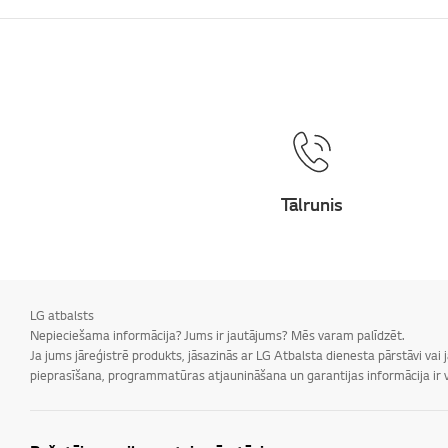
Tālrunis
LG atbalsts
Nepieciešama informācija? Jums ir jautājums? Mēs varam palīdzēt.
Ja jums jāreģistrē produkts, jāsazinās ar LG Atbalsta dienesta pārstāvi vai
pieprasīšana, programmatūras atjaunināšana un garantijas informācija ir v