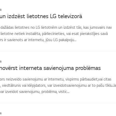
a
 un izdzēst lietotnes LG televizorā
t dažādas lietotnes no LG lietotnēm un izdzēst tās, kas jumsvairs nav
ietotne netiek instalēta, pārliecinieties, vai esat pierakstījies savā
s ir savienots ar internetu, jūsu LG pakalpoju...
a
novērst interneta savienojuma problēmas
zors neizveido savienojumu ar internetu, vispirms pārbaudiet,vai citas
 viedtālrunis vai klēpjdators, var izveidotsavienojumu ar to pašu tīklu.J
ar izveidot savienojumu, problēma, vistic...
a