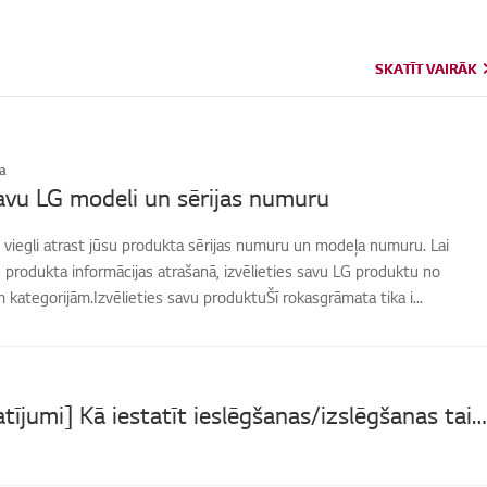
SKATĪT VAIRĀK
SKATĪT VAIRĀK
a
avu LG modeli un sērijas numuru
 viegli atrast jūsu produkta sērijas numuru un modeļa numuru. Lai
produkta informācijas atrašanā, izvēlieties savu LG produktu no
kategorijām.Izvēlieties savu produktuŠī rokasgrāmata tika i...
[LG TV iestatījumi] Kā iestatīt ieslēgšanas/izslēgšanas taimeri?