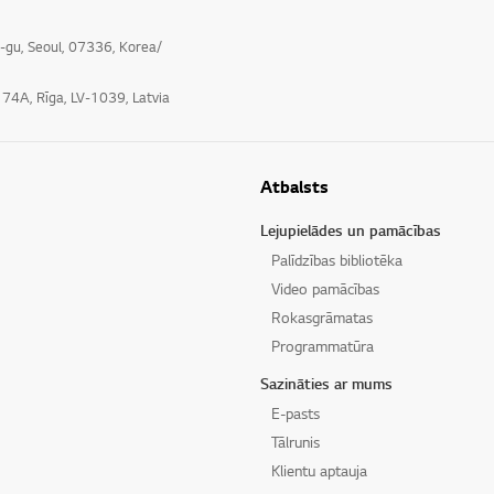
o-gu, Seoul, 07336, Korea/
e 74A, Rīga, LV-1039, Latvia
Atbalsts
Lejupielādes un pamācības
Palīdzības bibliotēka
Video pamācības
Rokasgrāmatas
Programmatūra
Sazināties ar mums
E-pasts
Tālrunis
Klientu aptauja