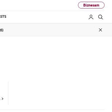
Biznesam
STS
Mans LG
Mekl
04)
Close
A