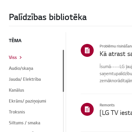
Palīdzības bibliotēka
TĒMA
Problēmu risināšan
Kā atrast s
Viss
Īsumā-----LG ļauj
Audio/skaņa
saņemtupalīdzību 
Jauda/ Elektrība
zemāknorādītajām 
Kanālus
Ekrāns/ paziņojumi
Remonts
Troksnis
Siltums / smaka