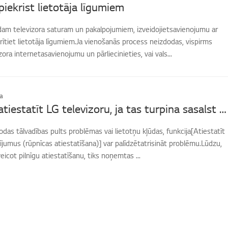
piekrist lietotāja līgumiem
ādam televizora saturam un pakalpojumiem, izveidojietsavienojumu ar
rītiet lietotāja līgumiem.Ja vienošanās process neizdodas, vispirms
ora internetasavienojumu un pārliecinieties, vai vals...
a
Kā rūpnīcā atiestatīt LG televizoru, ja tas turpina sasalst vai rāda kļūdas?
rodas tālvadības pults problēmas vai lietotņu kļūdas, funkcija[Atiestatīt
ījumus (rūpnīcas atiestatīšana)] var palīdzētatrisināt problēmu.Lūdzu,
eicot pilnīgu atiestatīšanu, tiks noņemtas ...