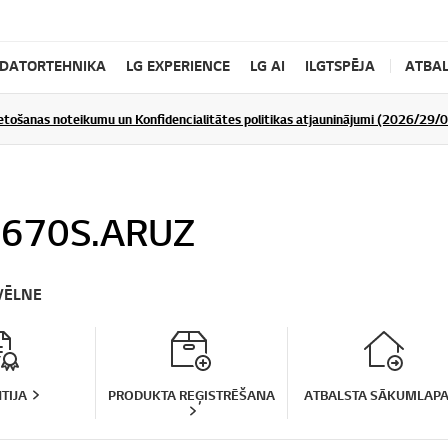
DATORTEHNIKA
LG EXPERIENCE
LG AI
ILGTSPĒJA
ATBAL
ietošanas noteikumu un Konfidencialitātes politikas atjauninājumi (2026/29/
670S.ARUZ
VĒLNE
TIJA
PRODUKTA REĢISTRĒŠANA
ATBALSTA SĀKUMLAP