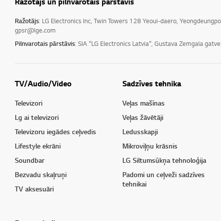
Ražotājs un pilnvarotais pārstāvis
Ražotājs
: LG Electronics Inc, Twin Towers 128 Yeoui-daero, Yeongdeungp
gpsr@lge.com
Pilnvarotais pārstāvis
: SIA "LG Electronics Latvia", Gustava Zemgala gatv
TV/Audio/Video
Sadzīves tehnika
Televizori
Veļas mašīnas
Lg ai televizori
Veļas žāvētāji
Televizoru iegādes ceļvedis
Ledusskapji
Lifestyle ekrāni
Mikroviļņu krāsnis
Soundbar
LG Siltumsūkņa tehnoloģija
Bezvadu skaļruņi
Padomi un ceļveži sadzīves
tehnikai
TV aksesuāri