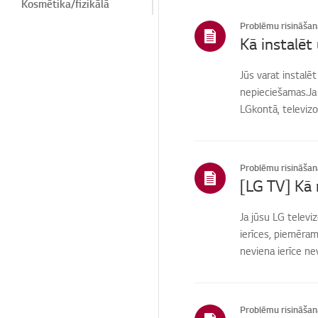
Kosmētika/fizikālā
Problēmu risināšan
Tālvadības pults / pogas
Kā instalēt
Izvēlne/Iestatījumi
Jūs varat instalē
Savienojumi/uzstādīšan
nepieciešamas.Ja l
a
LGkontā, televizor
Sākums/ThinQ/Tīkls/Li
etotnes
Pārdošana /
veicināšana /
Problēmu risināšan
uzstādīšana /
[LG TV] Kā 
specifikācija
Izplatītājs
Ja jūsu LG televi
ierīces, piemēram,
Citi
neviena ierīce nev
Problēmu risināšan