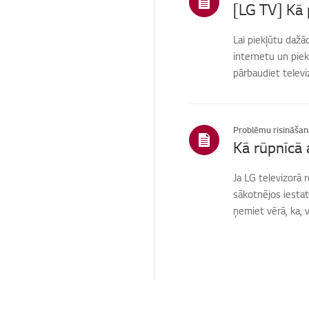
[LG TV] Kā 
Lai piekļūtu daž
internetu un piek
pārbaudiet televiz
Problēmu risināšan
Ja LG televizorā 
sākotnējos iestat
ņemiet vērā, ka, v