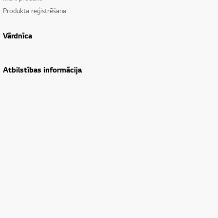
Produkta reģistrēšana
Vārdnīca
Atbilstības informācija