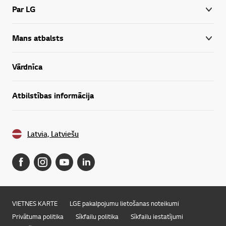
Par LG
Mans atbalsts
Vārdnīca
Atbilstības informācija
Latvia, Latviešu
VIETNES KARTE
LGE pakalpojumu lietošanas noteikumi
Privātuma politika
Sīkfailu politika
Sīkfailu iestatījumi