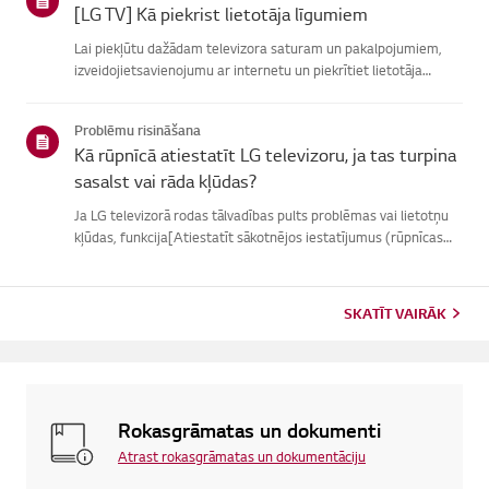
[LG TV] Kā piekrist lietotāja līgumiem
Lai piekļūtu dažādam televizora saturam un pakalpojumiem,
izveidojietsavienojumu ar internetu un piekrītiet lietotāja
līgumiem.Ja vienošanās process neizdodas, vispirms pārbaudiet
televizora internetasavienojumu un pārliecinieties, vai vals...
Problēmu risināšana
Kā rūpnīcā atiestatīt LG televizoru, ja tas turpina
sasalst vai rāda kļūdas?
Ja LG televizorā rodas tālvadības pults problēmas vai lietotņu
kļūdas, funkcija[Atiestatīt sākotnējos iestatījumus (rūpnīcas
atiestatīšana)] var palīdzētatrisināt problēmu.Lūdzu, ņemiet
vērā, ka, veicot pilnīgu atiestatīšanu, tiks noņemtas ...
SKATĪT VAIRĀK
Rokasgrāmatas un dokumenti
Atrast rokasgrāmatas un dokumentāciju