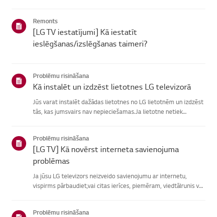
atrašanā, izvēlieties savu LG produktu no zemāknorādītajām
kategorijām.Izvēlieties savu produktuŠī rokasgrāmata tika i...
Remonts
[LG TV iestatījumi] Kā iestatīt
ieslēgšanas/izslēgšanas taimeri?
Problēmu risināšana
Kā instalēt un izdzēst lietotnes LG televizorā
Jūs varat instalēt dažādas lietotnes no LG lietotnēm un izdzēst
tās, kas jumsvairs nav nepieciešamas.Ja lietotne netiek
instalēta, pārliecinieties, vai esat pierakstījies savā LGkontā,
televizors ir savienots ar internetu, jūsu LG pakalpoju...
Problēmu risināšana
[LG TV] Kā novērst interneta savienojuma
problēmas
Ja jūsu LG televizors neizveido savienojumu ar internetu,
vispirms pārbaudiet,vai citas ierīces, piemēram, viedtālrunis vai
klēpjdators, var izveidotsavienojumu ar to pašu tīklu.Ja neviena
ierīce nevar izveidot savienojumu, problēma, vistic...
Problēmu risināšana