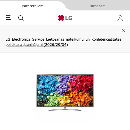
Patērētājiem
Biznesam
Menu
Meklēt
Mans L
Clo
LG Electronics Service Lietošanas noteikumu un Konfidencialitātes
politikas atjauninājumi (2026/29/04)