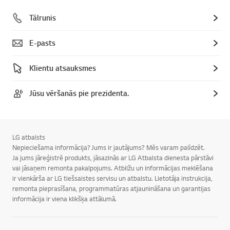
Tālrunis
E-pasts
Klientu atsauksmes
Jūsu vēršanās pie prezidenta.
LG atbalsts
Nepieciešama informācija? Jums ir jautājums? Mēs varam palīdzēt.
Ja jums jāreģistrē produkts, jāsazinās ar LG Atbalsta dienesta pārstāvi
vai jāsaņem remonta pakalpojums. Atbilžu un informācijas meklēšana
ir vienkārša ar LG tiešsaistes servisu un atbalstu. Lietotāja instrukcija,
remonta pieprasīšana, programmatūras atjaunināšana un garantijas
informācija ir viena klikšķa attālumā.