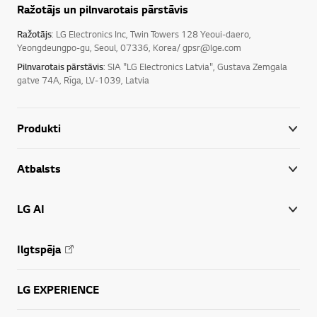
Ražotājs un pilnvarotais pārstāvis
Ražotājs
: LG Electronics Inc, Twin Towers 128 Yeoui-daero,
Yeongdeungpo-gu, Seoul, 07336, Korea/ gpsr@lge.com
Pilnvarotais pārstāvis
: SIA "LG Electronics Latvia", Gustava Zemgala
gatve 74A, Rīga, LV-1039, Latvia
Produkti
Atbalsts
LG AI
Ilgtspēja
LG EXPERIENCE