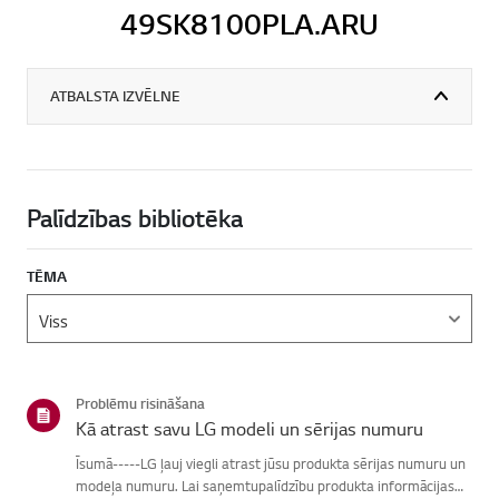
49SK8100PLA.ARU
ATBALSTA IZVĒLNE
Palīdzības bibliotēka
TĒMA
Problēmu risināšana
Kā atrast savu LG modeli un sērijas numuru
Īsumā-----LG ļauj viegli atrast jūsu produkta sērijas numuru un
modeļa numuru. Lai saņemtupalīdzību produkta informācijas