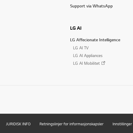
Support via WhatsApp
LG AI
LG Affecionate Intelligence
LG AI TV
LG AI Appliances
LG AI Mobilitet
JURIDISK INFO
Retningslinjer for informasjonskapsler
Innstillinge