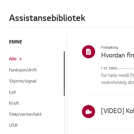
Assistansebibliotek
EMNE
Feilsøking
Hvordan fi
Alle
I et blikk------
Funksjon/drift
For hjelp medå fi
Skjerm/signal
nedenfor.Velg dit
Lyd
Kraft
Støy/varme/lukt
USB