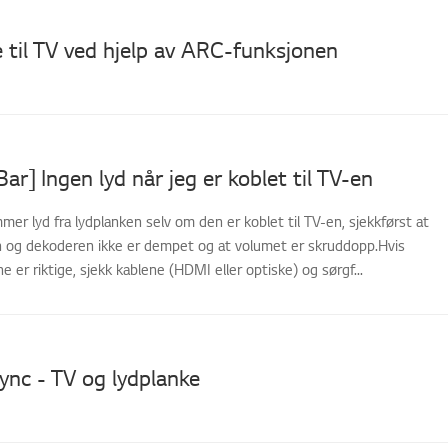
le til TV ved hjelp av ARC-funksjonen
ar] Ingen lyd når jeg er koblet til TV-en
mer lyd fra lydplanken selv om den er koblet til TV-en, sjekkførst at
n og dekoderen ikke er dempet og at volumet er skruddopp.Hvis
e er riktige, sjekk kablene (HDMI eller optiske) og sørgf...
nc - TV og lydplanke