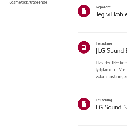
Kosmetikk/utseende
Reparere
Plate/Tape
Jeg vil kob
Opptak/avspilling
Installasjon/tilkobling
Salg / Markedsføring /
Feilsøking
Installasjon /
[LG Sound B
Spesifikasjon
Reparasjonsstatus/prob
Hvis det ikke kom
lem
lydplanken, TV-e
voluminnstillingen
TS (teknisk støtte)
Andre
Feilsøking
LG Sound Sy