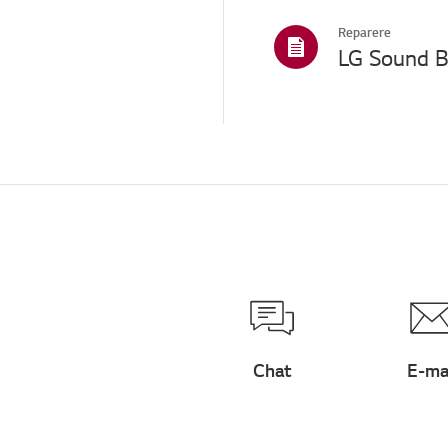
Reparere
Chat
E-ma