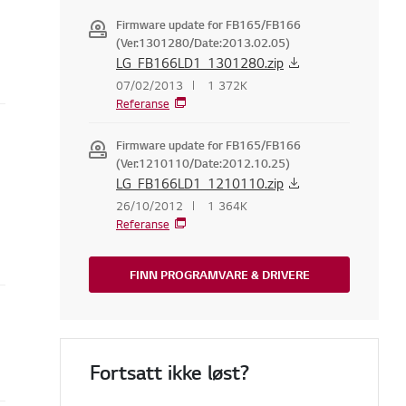
Firmware update for FB165/FB166
(Ver:1301280/Date:2013.02.05)
LG_FB166LD1_1301280.zip
07/02/2013
1 372K
Referanse
Firmware update for FB165/FB166
(Ver:1210110/Date:2012.10.25)
LG_FB166LD1_1210110.zip
26/10/2012
1 364K
Referanse
FINN PROGRAMVARE & DRIVERE
Fortsatt ikke løst?