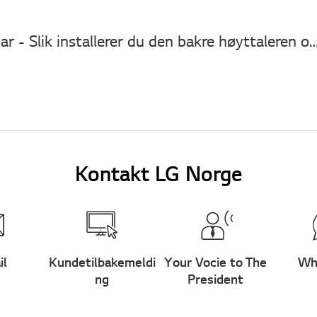
LG Sound Bar - Slik installerer du den bakre høyttaleren og LG wi
Kontakt LG Norge
il
Kundetilbakemeldi
Your Vocie to The
Wh
ng
President