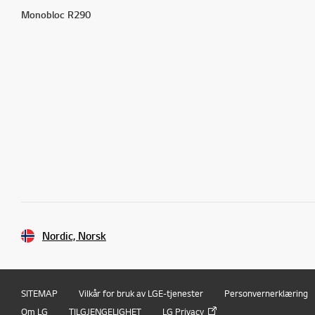
Monobloc R290
Nordic, Norsk
SITEMAP
Vilkår for bruk av LGE-tjenester
Personvernerklæring
Om LG
TILGJENGELIGHET
LG Privacy