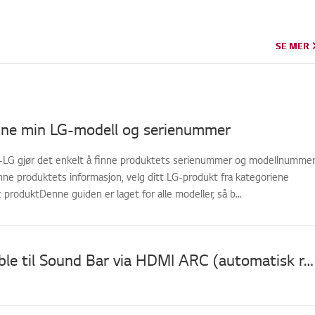
SE MER
SE MER
nne min LG-modell og serienummer
----LG gjør det enkelt å finne produktets serienummer og modellnummer
nne produktets informasjon, velg ditt LG-produkt fra kategoriene
t produktDenne guiden er laget for alle modeller, så b...
[VIDEO] Koble til Sound Bar via HDMI ARC (automatisk returkanal)