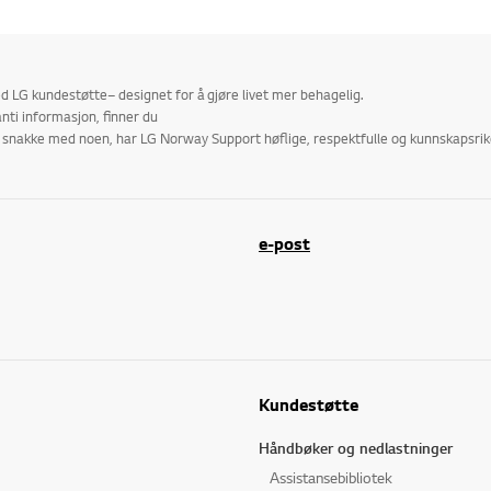
 LG kundestøtte– designet for å gjøre livet mer behagelig.
nti informasjon, finner du
r å snakke med noen, har LG Norway Support høflige, respektfulle og kunnskapsr
e-post
Kundestøtte
Håndbøker og nedlastninger
Assistansebibliotek