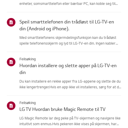
enheter, somsmarttelefon eller bærbar PC, kan koble seg til
samme nettverk.Hvis ingen enheter kan koble til, er problemet
sannsynligvis hos ruteren ellerinternettleverandøren...
Speil smarttelefonen din trådløst til LG-TV-en
din (Android og iPhone).
Med smarttelefonens skjermdelingsfunksjon kan du trådløst
speile telefonensskjerm og lyd til LG-TV-en din. Ingen kabler
nødvendig.På Android, sveip ned fra toppen av skjermen for å
åpneHurtiginnstillinger-panelet, og velg LG-TV-en din fra l...
Feilsøking
Hvordan installere og slette apper på LG-TV-en
din
Du kan installere en rekke apper fra LG-appene og slette de du
ikke lengertrenger.Hvis en app ikke vil installeres, sørg for at du
er logget inn på LG-kontoendin, at TV-en din er koblet til
internett, at LG Services Country-innstillingenmat...
Feilsøking
LG TV Hvordan bruke Magic Remote til TV
LG Magic Remote lar deg peke på TV-skjermen og navigere like
intuitivt som enmus.Hvis pekeren ikke vises på skjermen, har