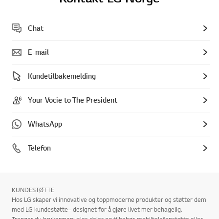
Chat
E-mail
Kundetilbakemelding
Your Vocie to The President
WhatsApp
Telefon
KUNDESTØTTE
Hos LG skaper vi innovative og toppmoderne produkter og støtter dem
med LG kundestøtte– designet for å gjøre livet mer behagelig.
Trenger du brukermanualer, deler og tilbehør, mobiltelefonstøtte eller