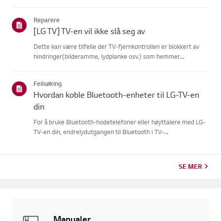
fjernkontrollen sannsynligvis mistetforbindelsen til TV-en. For
å fikse dette, registrer fjernkontrollen på TV-en påny...
Reparere
[LG TV] TV-en vil ikke slå seg av
Dette kan være tilfelle der TV-fjernkontrollen er blokkert av
hindringer(bilderamme, lydplanke osv.) som hemmer
signalmottaket, eller hvorfjernkontrollens batteri er
tomt.Årsaker og symptomer-------------------- *
Feilsøking
Fjernkontrollen min funger...
Hvordan koble Bluetooth-enheter til LG-TV-en
din
For å bruke Bluetooth-hodetelefoner eller høyttalere med LG-
TV-en din, endrelydutgangen til Bluetooth i TV-
innstillingsmenyen.Slå på Bluetooth-enheten din og sørg for at
den er i paringsmodus. Derettervelger du enheten din fra
listen på TV-...
SE MER
Manualer