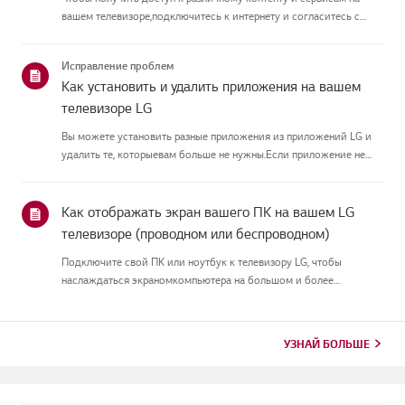
вашем телевизоре,подключитесь к интернету и согласитесь с
пользовательскими соглашениями.Если процесс соглашения
провалился, сначала проверьте интернет-соединение
Исправление проблем
вашеготелевизора и ...
Как установить и удалить приложения на вашем
телевизоре LG
Вы можете установить разные приложения из приложений LG и
удалить те, которыевам больше не нужны.Если приложение не
устанавливается, убедитесь, что вы вошли в свой аккаунт
LG,телевизор подключён к интернету, настройка LG Services
Country со...
Как отображать экран вашего ПК на вашем LG
телевизоре (проводном или беспроводном)
Подключите свой ПК или ноутбук к телевизору LG, чтобы
наслаждаться экраномкомпьютера на большом и более
погружающем экране.Выбирайте ту конфигурацию, которая
лучше всего подходит именно вам. Вы можетевыбрать
стабильное проводное HDMI-соедин...
УЗНАЙ БОЛЬШЕ