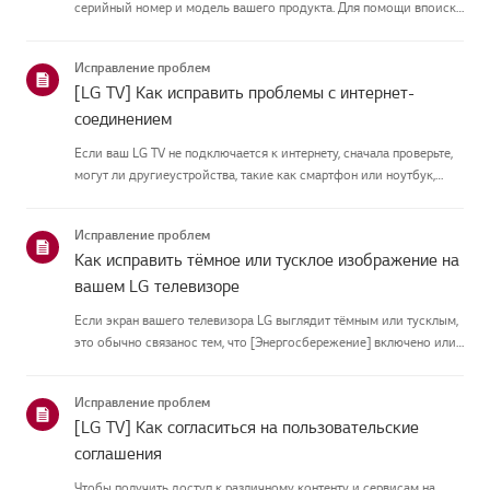
серийный номер и модель вашего продукта. Для помощи впоиске
информации о вашем продукте выберите продукт LG из
приведённых нижекатегорий.Выберите свой продуктЭто
Исправление проблем
руководство создано...
[LG TV] Как исправить проблемы с интернет-
соединением
Если ваш LG TV не подключается к интернету, сначала проверьте,
могут ли другиеустройства, такие как смартфон или ноутбук,
подключаться к той же сети.Если ни одно устройство не может
подключиться, скорее всего, проблема в вашемроутере или ин...
Исправление проблем
Как исправить тёмное или тусклое изображение на
вашем LG телевизоре
Если экран вашего телевизора LG выглядит тёмным или тусклым,
это обычно связанос тем, что [Энергосбережение] включено или
[Picture Mode] настроен неправильно.Используйте пульт, чтобы
установить [Energy Saving Step] в [Off], затем измените[P...
Исправление проблем
[LG TV] Как согласиться на пользовательские
соглашения
Чтобы получить доступ к различному контенту и сервисам на