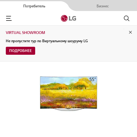
Потребитель
Бизнес
Menu
Поиск
VIRTUAL SHOWROOM
Clo
Не пропустите тур по Виртуальному шоуруму LG
ПОДРОБНЕЕ