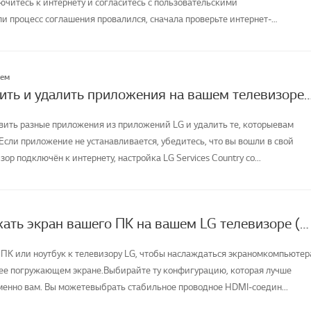
ючитесь к интернету и согласитесь с пользовательскими
и процесс соглашения провалился, сначала проверьте интернет-
телевизора и ...
лем
Как установить и удалить приложения на вашем
вить разные приложения из приложений LG и удалить те, которыевам
Если приложение не устанавливается, убедитесь, что вы вошли в свой
зор подключён к интернету, настройка LG Services Country со...
Как отображать экран вашего ПК на вашем LG телевизоре (проводном или беспроводном)
ПК или ноутбук к телевизору LG, чтобы наслаждаться экраномкомпьютер
ее погружающем экране.Выбирайте ту конфигурацию, которая лучше
менно вам. Вы можетевыбрать стабильное проводное HDMI-соедин...