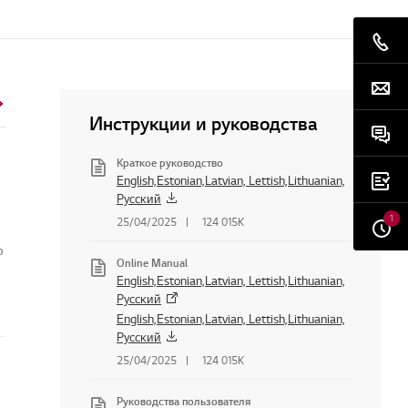
Инструкции и руководства
Краткое руководство
English,Estonian,Latvian, Lettish,Lithuanian,
Русский
1
25/04/2025
124 015K
о
Online Manual
English,Estonian,Latvian, Lettish,Lithuanian,
Русский
English,Estonian,Latvian, Lettish,Lithuanian,
Русский
25/04/2025
124 015K
Руководства пользователя