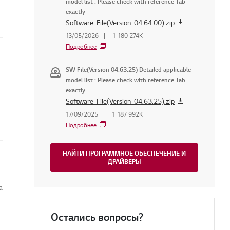
model list : Please check with reference Tab
exactly
Software_File(Version_04.64.00).zip
13/05/2026
1 180 274K
Подробнее
 телевизоре LG
SW File(Version 04.63.25) Detailed applicable
model list : Please check with reference Tab
exactly
Software_File(Version_04.63.25).zip
17/09/2025
1 187 992K
Подробнее
НАЙТИ ПРОГРАММНОЕ ОБЕСПЕЧЕНИЕ И
ДРАЙВЕРЫ
а
Остались вопросы?