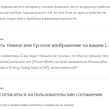
 подключается к интернету, сначала проверьте, могут ли другиеустройства
н или ноутбук, подключаться к той же сети.Если ни одно устройство не
я, скорее всего, проблема в вашемроутере или ин...
лем
Как исправить тёмное или тусклое изображение на вашем LG
о телевизора LG выглядит тёмным или тусклым, это обычно связанос тем,
жение] включено или [Picture Mode] настроен неправильно.Используйте
овить [Energy Saving Step] в [Off], затем измените[P...
лем
 согласиться на пользовательские соглашения
оступ к различному контенту и сервисам на вашем