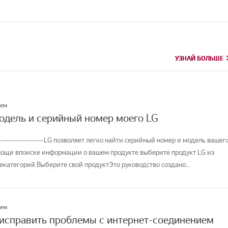
УЗНАЙ БОЛЬШЕ
УЗНАЙ БОЛЬШЕ
лем
модель и серийный номер моего LG
-----------------LG позволяет легко найти серийный номер и модель вашег
мощи впоиске информации о вашем продукте выберите продукт LG из
категорий.Выберите свой продуктЭто руководство создано...
лем
 исправить проблемы с интернет-соединением