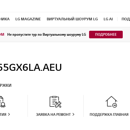
ХНИКА
LG MAGAZINE
ВИРТУАЛЬНЫЙ ШОУРУМ LG
LG AI
ПОД
OM
Не пропустите тур по Виртуальному шоуруму LG
ПОДРОБНЕЕ
65GX6LA.AEU
ЕРЖКИ
ТИЯ
ЗАЯВКА НА РЕМОНТ
ПОДДЕРЖКА ГЛАВНАЯ