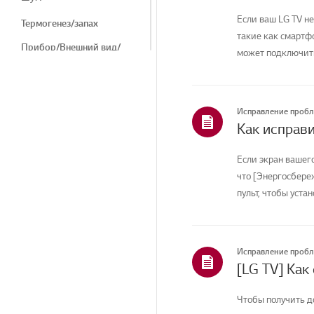
Если ваш LG TV не
Термогенез/запах
такие как смартфо
Прибор/Внешний вид/
может подключитьс
Посторонние предметы
Пульт дистанционного
управления/Кнопки
Исправление проб
Меню/Настройки
Установка/Подключение
Если экран вашег
Главная/ThinQ/Сеть/
что [Энергосбере
Приложения
пульт, чтобы устан
Продажи / Продвижение
/ Установка /
Спецификация
Исправление проб
Другое
[LG TV] Как
Чтобы получить д