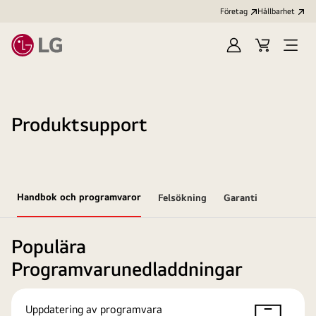
Företag
Hållbarhet
Logga
Kundvagn
Öppn
in
meny
Produktsupport
Handbok och programvaror
Felsökning
Garanti
Populära
Programvarunedladdningar
Uppdatering av programvara