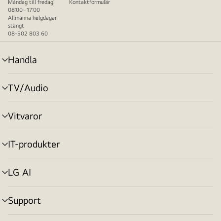
Måndag till fredag:
Kontaktformulär
08:00–17:00
Allmänna helgdagar
stängt
08-502 803 60
Handla
menyväxling
TV/Audio
menyväxling
Vitvaror
menyväxling
IT-produkter
menyväxling
LG AI
menyväxling
Support
menyväxling