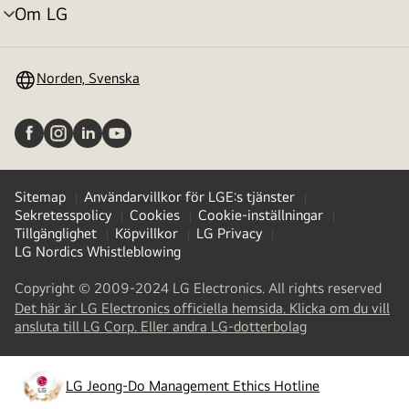
Om LG
menyväxling
Norden, Svenska
Sitemap
Användarvillkor för LGE:s tjänster
Sekretesspolicy
Cookies
Cookie-inställningar
Tillgänglighet
Köpvillkor
LG Privacy
LG Nordics Whistleblowing
Copyright © 2009-2024 LG Electronics. All rights reserved
Det här är LG Electronics officiella hemsida. Klicka om du vill
(
opens
ansluta till LG Corp. Eller andra LG-dotterbolag
in
a
new
LG Jeong-Do Management Ethics Hotline
(
opens
tab
)