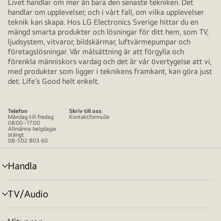
Livet handlar om mer än bara den senaste tekniken. Det
handlar om upplevelser, och i vårt fall, om vilka upplevelser
teknik kan skapa. Hos LG Electronics Sverige hittar du en
mängd smarta produkter och lösningar för ditt hem, som TV,
ljudsystem, vitvaror, bildskärmar, luftvärmepumpar och
företagslösningar. Vår målsättning är att förgylla och
förenkla människors vardag och det är vår övertygelse att vi,
med produkter som ligger i teknikens framkant, kan göra just
det. Life’s Good helt enkelt.
Telefon
Skriv till oss
Måndag till fredag:
Kontaktformulär
08:00–17:00
Allmänna helgdagar
stängt
08-502 803 60
Handla
menyväxling
TV/Audio
menyväxling