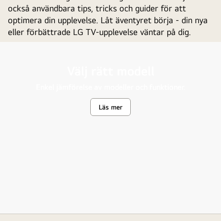
också användbara tips, tricks och guider för att
optimera din upplevelse. Låt äventyret börja - din nya
eller förbättrade LG TV-upplevelse väntar på dig.
Ett
L
Välj rätt modell
mysigt
O
möblerat
Ob
Enkel jämförelse av modeller och funktioner.
vardagsrum
Po
med
vi
Läs mer
en
en
LG
fä
TV
ab
på
ko
väggen.