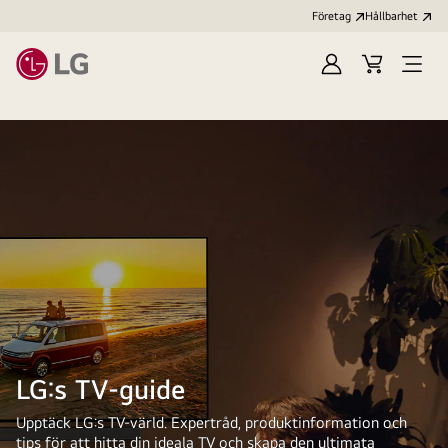
Företag
Hållbarhet
Logga
Kundvagn
Öppn
in
meny
LG:s TV-guide
Upptäck LG:s TV-värld. Expertråd, produktinformation och
tips för att hitta din ideala TV och skapa den ultimata