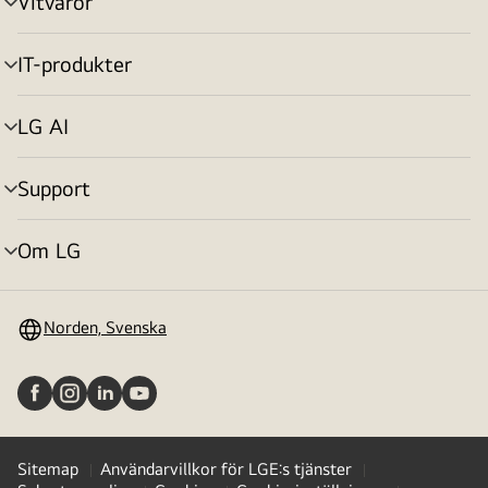
Vitvaror
menyväxling
IT-produkter
menyväxling
LG AI
menyväxling
Support
menyväxling
Om LG
menyväxling
Norden, Svenska
Sitemap
Användarvillkor för LGE:s tjänster