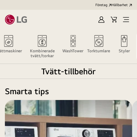
Företag
Hållbarhet
Logga
Kundvagn
Öppn
in
meny
ättmaskiner
Kombinerade
WashTower
Torktumlare
Styler
tvätt/torkar
Tvätt-tillbehör
Smarta tips