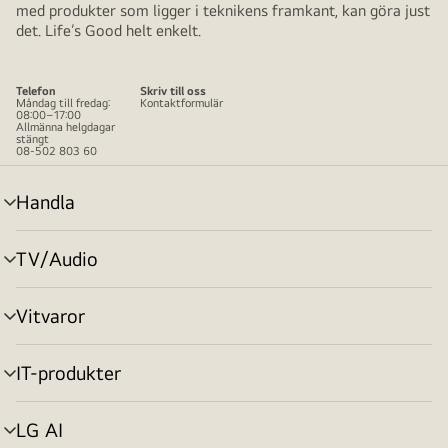
med produkter som ligger i teknikens framkant, kan göra just
det. Life’s Good helt enkelt.
Telefon
Skriv till oss
Måndag till fredag:
Kontaktformulär
08:00–17:00
Allmänna helgdagar
stängt
08-502 803 60
Handla
menyväxling
TV/Audio
menyväxling
Vitvaror
menyväxling
IT-produkter
menyväxling
LG AI
menyväxling