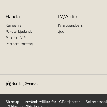
Handla
TV/Audio
Kampanjer
TV & Soundbars
Paketerbjudande
Ljud
Partners VIP
Partners Företag
Norden, Svenska
Sitemap
Användarvillkor för LGE:s tjänster
Sekretesspol
LG Nordics Whistleblowing