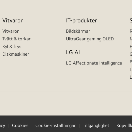
Vitvaror
IT-produkter
Vitvaror
Bildskärmar
R
Tvätt & torkar
UltraGear gaming OLED
M
Kyl & frys
F
LG AI
Diskmaskiner
G
B
LG Affectionate Intelligence
L
L
icy
Cookies
Cookie-inställningar
Tillgänglighet
Köpvill