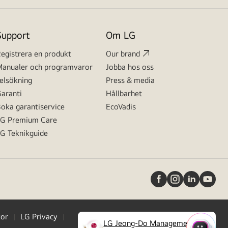
Support
Om LG
egistrera en produkt
Our brand
anualer och programvaror
Jobba hos oss
elsökning
Press & media
aranti
Hållbarhet
oka garantiservice
EcoVadis
G Premium Care
G Teknikguide
kor
LG Privacy
LG Jeong-Do Management