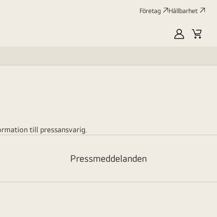
Företag
Hållbarhet
MyLG
Kundv
profile
mation till pressansvarig.
Pressmeddelanden