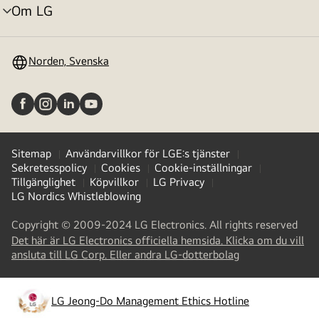
Om LG
menyväxling
Norden, Svenska
Sitemap
Användarvillkor för LGE:s tjänster
Sekretesspolicy
Cookies
Cookie-inställningar
Tillgänglighet
Köpvillkor
LG Privacy
LG Nordics Whistleblowing
Copyright © 2009-2024 LG Electronics. All rights reserved
Det här är LG Electronics officiella hemsida. Klicka om du vill
(
opens
ansluta till LG Corp. Eller andra LG-dotterbolag
in
a
new
LG Jeong-Do Management Ethics Hotline
(
opens
tab
)