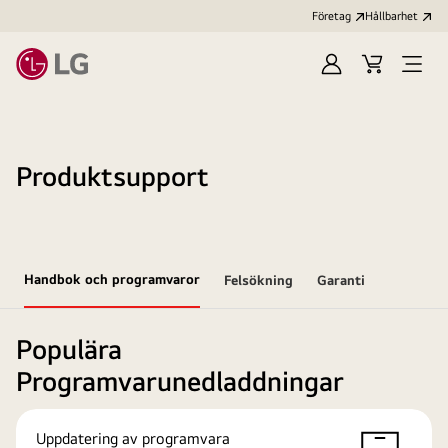
Företag
Hållbarhet
Logga
Kundvagn
Öppn
in
meny
Produktsupport
Handbok och programvaror
Felsökning
Garanti
Populära
Programvarunedladdningar
Uppdatering av programvara