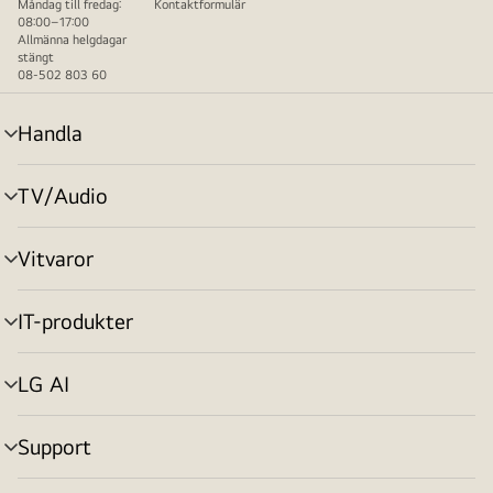
Måndag till fredag:
Kontaktformulär
08:00–17:00
Allmänna helgdagar
stängt
08-502 803 60
Handla
menyväxling
TV/Audio
menyväxling
Vitvaror
menyväxling
IT-produkter
menyväxling
LG AI
menyväxling
Support
menyväxling