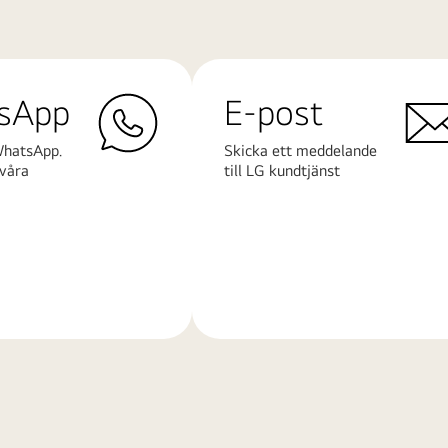
sApp
E-post
WhatsApp.
Skicka ett meddelande
våra
till LG kundtjänst
Läs
mer