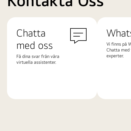
Kontakta Oss
Chatta
What
med oss
Vi finns på 
Chatta med 
experter.
Få dina svar från våra
virtuella assistenter.
Läs
Läs
mer
mer