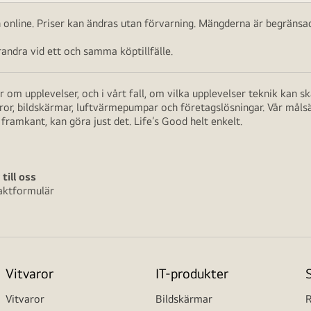
ch online. Priser kan ändras utan förvarning. Mängderna är begränsad
ndra vid ett och samma köptillfälle.
 om upplevelser, och i vårt fall, om vilka upplevelser teknik kan 
aror, bildskärmar, luftvärmepumpar och företagslösningar. Vår måls
framkant, kan göra just det. Life’s Good helt enkelt.
 till oss
aktformulär
Vitvaror
IT-produkter
Vitvaror
Bildskärmar
R