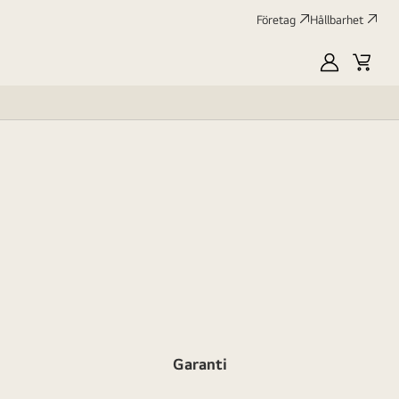
Företag
Hållbarhet
MyLG
Kundv
profile
Garanti