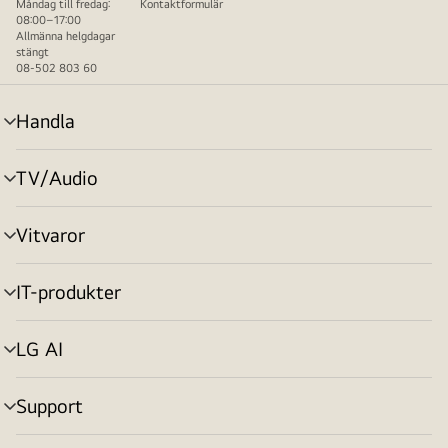
Måndag till fredag:
Kontaktformulär
08:00–17:00
Allmänna helgdagar
stängt
08-502 803 60
Handla
menyväxling
TV/Audio
menyväxling
Vitvaror
menyväxling
IT-produkter
menyväxling
LG AI
menyväxling
Support
menyväxling