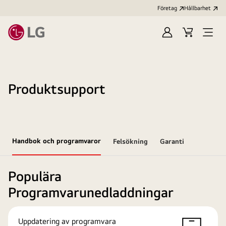
Företag
Hållbarhet
Logga
Kundvagn
Öppn
in
meny
Produktsupport
Handbok och programvaror
Felsökning
Garanti
Populära
Programvarunedladdningar
Uppdatering av programvara