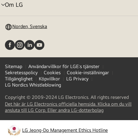
Om LG
menyväxling
Norden, Svenska
Sitemap
Användarvillkor för LGE:s tjänster
Sekretesspolicy
Cookies
Cookie-inställningar
Tillgänglighet
Köpvillkor
LG Privacy
LG Nordics Whistleblowing
Copyright © 2009-2024 LG Electronics. All rights reserved
Det här är LG Electronics officiella hemsida. Klicka om du vill
(
opens
ansluta till LG Corp. Eller andra LG-dotterbolag
in
a
new
LG Jeong-Do Management Ethics Hotline
(
opens
tab
)