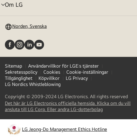
Om LG
menyväxling
Norden, Svenska
Sitemap
Användarvillkor för LGE:s tjänster
Sekretesspolicy
Cookies
Cookie-inställningar
Tillgänglighet
Köpvillkor
LG Privacy
LG Nordics Whistleblowing
Copyright © 2009-2024 LG Electronics. All rights reserved
Det här är LG Electronics officiella hemsida. Klicka om du vill
(
opens
ansluta till LG Corp. Eller andra LG-dotterbolag
in
a
new
LG Jeong-Do Management Ethics Hotline
(
opens
tab
)