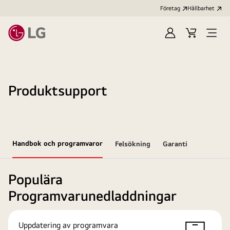
Företag
Hållbarhet
Logga
Kundvagn
Öppn
in
meny
Produktsupport
Handbok och programvaror
Felsökning
Garanti
Populära
Programvarunedladdningar
Uppdatering av programvara