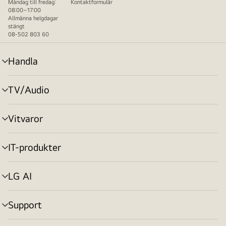
Måndag till fredag:
Kontaktformulär
08:00–17:00
Allmänna helgdagar
stängt
08-502 803 60
Handla
menyväxling
TV/Audio
menyväxling
Vitvaror
menyväxling
IT-produkter
menyväxling
LG AI
menyväxling
Support
menyväxling