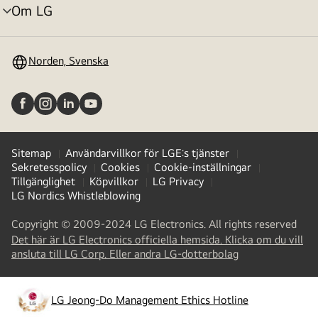
Om LG
menyväxling
Norden, Svenska
Sitemap
Användarvillkor för LGE:s tjänster
Sekretesspolicy
Cookies
Cookie-inställningar
Tillgänglighet
Köpvillkor
LG Privacy
LG Nordics Whistleblowing
Copyright © 2009-2024 LG Electronics. All rights reserved
Det här är LG Electronics officiella hemsida. Klicka om du vill
(
opens
ansluta till LG Corp. Eller andra LG-dotterbolag
in
a
new
LG Jeong-Do Management Ethics Hotline
(
opens
tab
)