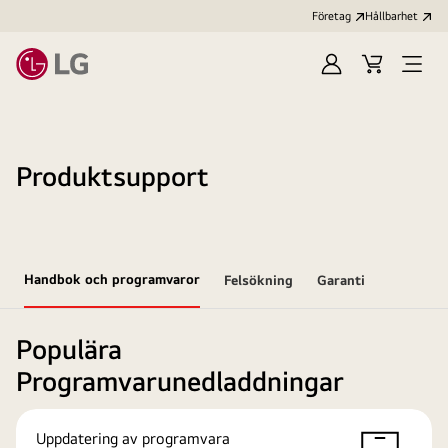
Företag
Hållbarhet
Logga
Kundvagn
Öppn
in
meny
Produktsupport
Handbok och programvaror
Felsökning
Garanti
Populära
Programvarunedladdningar
Uppdatering av programvara