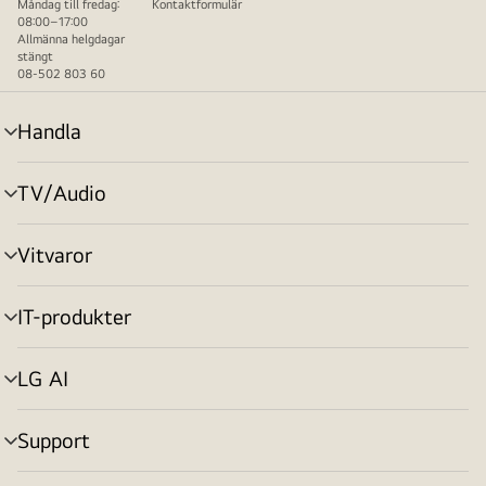
Måndag till fredag:
Kontaktformulär
08:00–17:00
Allmänna helgdagar
stängt
08-502 803 60
Handla
menyväxling
TV/Audio
menyväxling
Vitvaror
menyväxling
IT-produkter
menyväxling
LG AI
menyväxling
Support
menyväxling